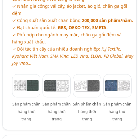
✓ Nhận gia công: Vải cây, áo jacket, áo gió, chăn ga gối
đệm.
✓ Công suất sản xuất chăn bông
200,000 sản phẩm/năm.
✓ Đạt chuẩn quốc tế:
GRS, OEKO-TEX, SMETA.
✓ Phù hợp cho ngành may mặc, chăn ga gối đệm và
hàng xuất khẩu.
✓ Đối tác tin cậy của nhiều doanh nghiệp:
K.J Textile,
Kyohara Việt Nam, SMA Vina, LED Vina, ELON, PB Global, May
Joy Vina,..
Sản phẩm chần
Sản phẩm chần
Sản phẩm chần
Sản phẩm chần
hàng thời
hàng thời
hàng thời
hàng thời
trang
trang
trang
trang