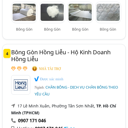
Bông Gòn
Bông Gòn
Bông Gòn
Bông Gòn
Bông Gòn Hồng Liễu - Hộ Kinh Doanh
4
Hồng Liễu
NHÀ TÀI TRỢ
Được xác minh
CHẦN BÔNG - DỊCH VỤ CHẦN BÔNG THEO
Ngành:
YÊU CẦU
17 Lê Minh Xuân, Phường Tân Sơn Nhất,
TP. Hồ Chí
Minh (TPHCM)
0907 171 046