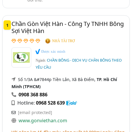
Chần Gòn Việt Hàn - Công Ty TNHH Bông
1
Sợi Việt Hàn
NHÀ TÀI TRỢ
Được xác minh
CHẦN BÔNG - DỊCH VỤ CHẦN BÔNG THEO
Ngành:
YÊU CẦU
Số 1/3A &#7844p Tiền Lân, Xã Bà Điểm,
TP. Hồ Chí
Minh (TPHCM)
0908 368 886
Hotline:
0968 528 639
[email protected]
www.gonviethan.com