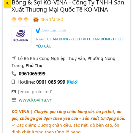
Bông & Sợi KO-VINA - Công Ty TNHH Sản
5
Xuất Thương Mại Quốc Tế KO-VINA
NHÀ TÀI TRỢ
Được xác minh
CHẦN BÔNG - DỊCH VỤ CHẦN BÔNG THEO
Ngành:
YÊU CẦU
Lô B6 Khu Công Nghiệp Thụy Vân, Phường Nông
Trang,
Phú Thọ
0961065999
Hotline:
0961 065 999
[email protected]
www.kovina.vn
KO-VINA |
Chuyên gia công chần bông vải, áo jacket, áo
gió, chăn ga gối đệm theo yêu cầu – sản xuất tự động hóa.
✓ Đặc điểm: Đường chần đều, sắc nét, độ bền cao, ổn
định chất lượng theo từng lô hàng.