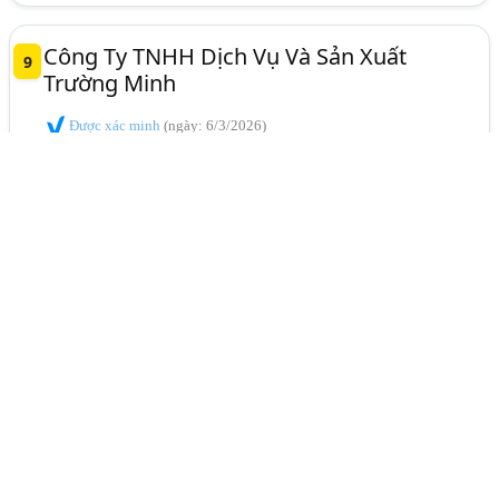
Công Ty TNHH Dịch Vụ Và Sản Xuất
9
Trường Minh
Được xác minh
(ngày: 6/3/2026)
CHẦN BÔNG - DỊCH VỤ CHẦN BÔNG THEO YÊU CẦU
Ngành:
Xóm 5, Xã Phù Đổng,
Hà Nội
0988 668 688
Hotline:
0976 721 612
[email protected]
www.intruongminh.com
Công Ty TNHH Han Ba
10
Được xác minh
(ngày: 3/7/2025)