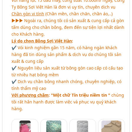
Với năng lực 15 đầu máy, công suất 10.000m/ ngày, Công
Ty Bông Sợi Việt Hàn là đơn vị uy tín, chuyên dịch vụ
Chần gòn vi tính
(Chần mền, chần chăn, chần áo,..)
►►► Ngoài ra, chúng tôi có sản xuất & cung cấp cả gòn
tấm dùng cho chần bông, đem đến sự tiện lợi nhất dành
cho Khách hàng.
Lý do chọn Bông Sợi Việt Hàn
:
✔ Vói kinh nghiệm gần 15 năm, có hàng ngàn khách
hàng đã tin dùng sản phẩm & dịch vụ do chúng tôi sản
xuất & cung cấp
✔ Nguyên liệu sản xuất từ bông gòn cao cấp có cấu tạo
từ nhiều hạt bông mềm
✔ Dịch vụ chần bông nhanh chóng, chuyên nghiệp, có
tính thẩm mỹ cao
Với phương châm
: "Một chữ Tín triệu niềm tin "
chúng
tôi rất hân hạnh được làm việc và phục vụ quý khách
hàng.