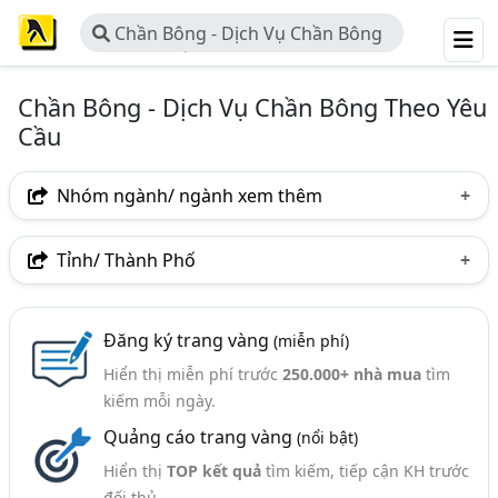
Chần Bông - Dịch Vụ Chần Bông
Theo Yêu Cầu
Chần Bông - Dịch Vụ Chần Bông Theo Yêu
Cầu
Nhóm ngành/ ngành xem thêm
Ngành nghề
Tỉnh/ Thành Phố
Chần Bông - Dịch Vụ Chần Bông Theo Yêu Cầu
(23)
Hà Nội
TP. Hồ Chí Minh (TPHCM)
Đồng Nai
Ngành xem thêm
Đăng ký trang vàng
(miễn phí)
Bình Dương
Hưng Yên
Khánh Hòa
Hiển thị miễn phí trước
250.000+ nhà mua
tìm
Chăn Ga Gối Đệm - Sản Xuất Và Bán Buôn (584)
Nam Định
Phú Thọ
Thái Bình
Hải Dương
kiếm mỗi ngày.
Quảng cáo trang vàng
(nổi bật)
Tây Ninh
Hiển thị
TOP kết quả
tìm kiếm, tiếp cận KH trước
đối thủ.