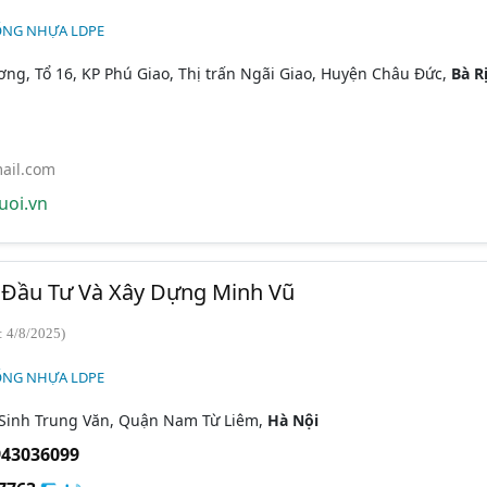
ỐNG NHỰA LDPE
ng, Tổ 16, KP Phú Giao, Thị trấn Ngãi Giao, Huyện Châu Đức,
Bà R
ail.com
uoi.vn
Đầu Tư Và Xây Dựng Minh Vũ
: 4/8/2025)
ỐNG NHỰA LDPE
 Sinh Trung Văn, Quận Nam Từ Liêm,
Hà Nội
943036099