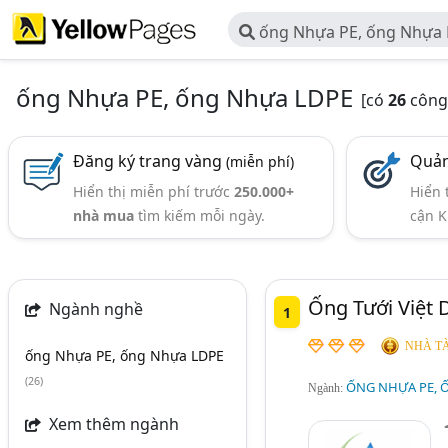
ống Nhựa PE, ống Nhựa
ống Nhựa PE, ống Nhựa LDPE
[có
26
công 
Đăng ký trang vàng
Quản
(miễn phí)
Hiển thị miễn phí trước
250.000+
Hiển 
nhà mua
tìm kiếm mỗi ngày.
cận K
Ống Tưới Việt 
Ngành nghề
1
NHÀ TÀ
ống Nhựa PE, ống Nhựa LDPE
(26)
ỐNG NHỰA PE, 
Ngành:
Xem thêm ngành