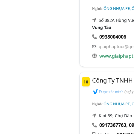
ỐNG NHỰA PE, 
Ngành:
Số 382A Hùng Vươ
Vũng Tàu
0938004006
giaiphaptuoi@gm
www.giaiphapt
Công Ty TNHH 
10
Được xác minh
(ngày
ỐNG NHỰA PE, 
Ngành:
Kiot 39, Chợ Dân
0917367763
,
0