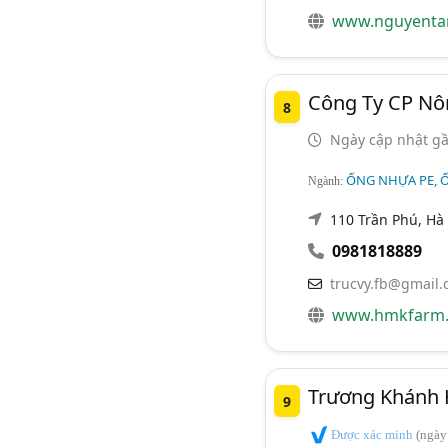
www.nguyenta
Công Ty CP Nô
8
Ngày cập nhật gầ
ỐNG NHỰA PE, 
Ngành:
110 Trần Phú, Hà
0981818889
trucvy.fb@gmail
www.hmkfarm.c
Trương Khánh H
9
Được xác minh
(ngày