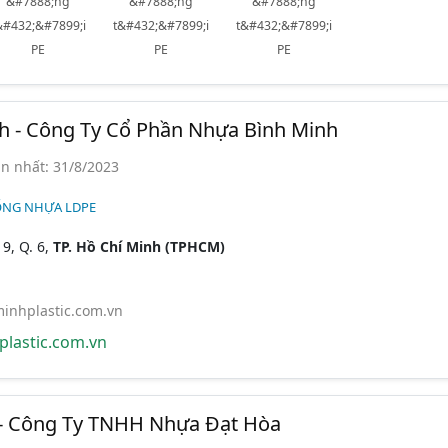
&#7888;ng
&#7888;ng
&#7888;ng
&#432;&#7899;i
t&#432;&#7899;i
t&#432;&#7899;i
PE
PE
PE
h - Công Ty Cổ Phần Nhựa Bình Minh
n nhất: 31/8/2023
ỐNG NHỰA LDPE
9, Q. 6,
TP. Hồ Chí Minh (TPHCM)
nhplastic.com.vn
lastic.com.vn
- Công Ty TNHH Nhựa Đạt Hòa