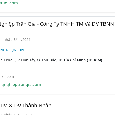
tuoi.com
 Nghiệp Trần Gia - Công Ty TNHH TM Và DV TBNN
n nhất: 8/11/2021
ỐNG NHỰA LDPE
hu Phố 5, P. Linh Tây, Q. Thủ Đức,
TP. Hồ Chí Minh (TPHCM)
mail.com
ngnghieptrangia.com
 TM & DV Thành Nhân
n nhất: 12/11/2021