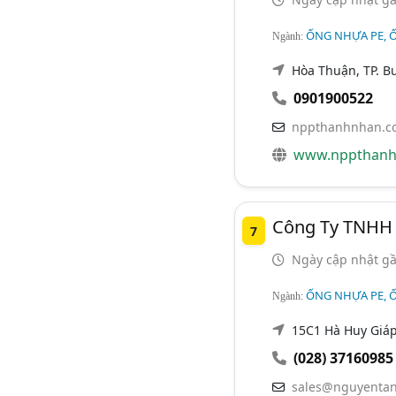
ỐNG NHỰA PE, 
Ngành:
Hòa Thuận, TP. B
0901900522
nppthanhnhan.c
www.nppthanh
Công Ty TNHH 
7
Ngày cập nhật gầ
ỐNG NHỰA PE, 
Ngành:
15C1 Hà Huy Giáp,
(028) 37160985
sales@nguyentan