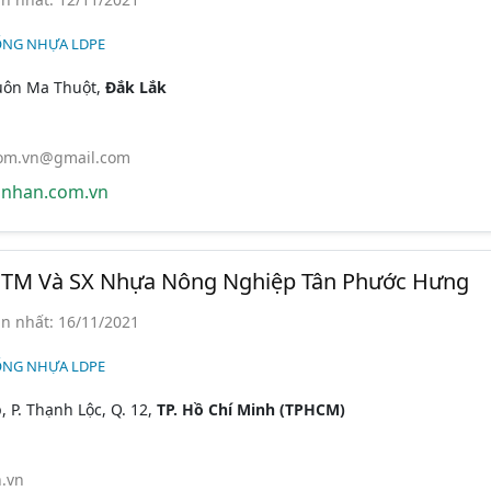
ỐNG NHỰA LDPE
uôn Ma Thuột,
Đắk Lắk
om.vn@gmail.com
nhan.com.vn
TM Và SX Nhựa Nông Nghiệp Tân Phước Hưng
n nhất: 16/11/2021
ỐNG NHỰA LDPE
 P. Thạnh Lộc, Q. 12,
TP. Hồ Chí Minh (TPHCM)
.vn