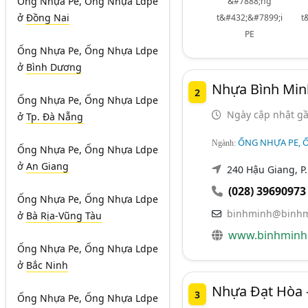
Ống Nhựa Pe, Ống Nhựa Ldpe
&#7888;ng
ở
Đồng Nai
t&#432;&#7899;i
t
PE
Ống Nhựa Pe, Ống Nhựa Ldpe
ở
Bình Dương
Nhựa Bình Min
2
Ống Nhựa Pe, Ống Nhựa Ldpe
Ngày cập nhật gầ
ở
Tp. Đà Nẵng
ỐNG NHỰA PE, 
Ngành:
Ống Nhựa Pe, Ống Nhựa Ldpe
ở
An Giang
240 Hậu Giang, P. 
(028) 39690973
Ống Nhựa Pe, Ống Nhựa Ldpe
binhminh@binhmi
ở
Bà Rịa-Vũng Tàu
www.binhminhp
Ống Nhựa Pe, Ống Nhựa Ldpe
ở
Bắc Ninh
Nhựa Đạt Hòa 
3
Ống Nhựa Pe, Ống Nhựa Ldpe