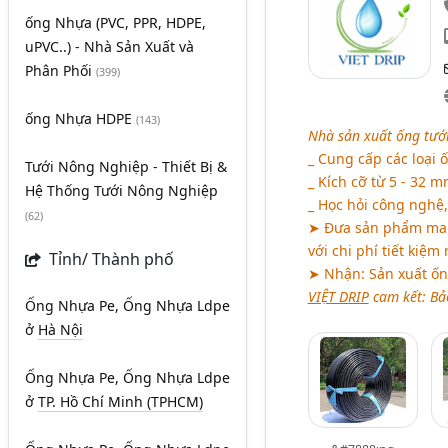
ống Nhựa (PVC, PPR, HDPE,
uPVC..) - Nhà Sản Xuất và
Phân Phối
(399)
ống Nhựa HDPE
(143)
Nhà sản xuất ống tưới
_ Cung cấp các loại 
Tưới Nông Nghiệp - Thiết Bị &
_ Kích cỡ từ 5 - 32 
Hệ Thống Tưới Nông Nghiệp
_ Học hỏi công nghệ, 
(62)
➤ Đưa sản phẩm mang
với chi phí tiết kiệm 
Tỉnh/ Thành phố
➤ Nhận: Sản xuất ốn
VIỆT DRIP
cam kết: Bả
Ống Nhựa Pe, Ống Nhựa Ldpe
ở
Hà Nội
Ống Nhựa Pe, Ống Nhựa Ldpe
ở
TP. Hồ Chí Minh (TPHCM)