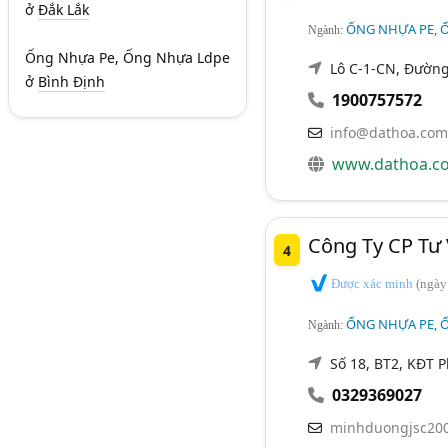
ở
Đắk Lắk
ỐNG NHỰA PE, 
Ngành:
Ống Nhựa Pe, Ống Nhựa Ldpe
Lô C-1-CN, Đường
ở
Bình Định
1900757572
info@dathoa.com
www.dathoa.c
Công Ty CP Tư
4
Được xác minh
(ngày
ỐNG NHỰA PE, 
Ngành:
Số 18, BT2, KĐT P
0329369027
minhduongjsc20