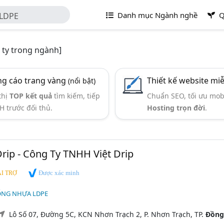
Danh mục Ngành nghề
Q
 LDPE
ty trong ngành]
g cáo trang vàng
Thiết kế website mi
(nổi bật)
thị
TOP kết quả
tìm kiếm, tiếp
Chuẩn SEO, tối ưu mob
H trước đối thủ.
Hosting trọn đời
.
Drip - Công Ty TNHH Việt Drip
Được xác minh
I TRỢ
ỐNG NHỰA LDPE
Lô Số 07, Đường 5C, KCN Nhơn Trạch 2, P. Nhơn Trạch, TP.
Đồng