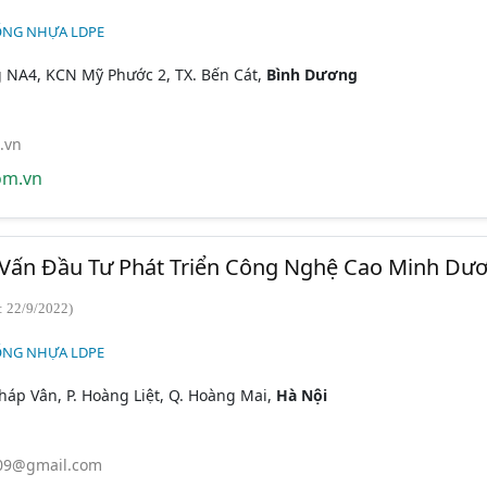
ỐNG NHỰA LDPE
 NA4, KCN Mỹ Phước 2, TX. Bến Cát,
Bình Dương
.vn
om.vn
 Vấn Đầu Tư Phát Triển Công Nghệ Cao Minh Dư
: 22/9/2022)
ỐNG NHỰA LDPE
háp Vân, P. Hoàng Liệt, Q. Hoàng Mai,
Hà Nội
09@gmail.com