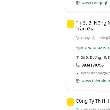
www.congnghe
Thiết Bị Nông
5
Trần Gia
Ngày cập nhật gầ
ỐNG NHỰA PE, 
Ngành:
Số 5, Đường 19, K
0934170796
hotro.trangia@g
www.thietbino
Công Ty TNHH
6
Ngày cập nhật gầ