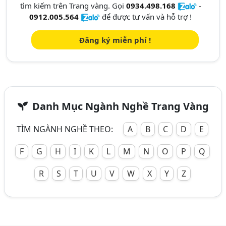
tìm kiếm trên Trang vàng. Gọi
0934.498.168
-
0912.005.564
để được tư vấn và hỗ trợ !
Đăng ký miễn phí !
Danh Mục Ngành Nghề Trang Vàng
TÌM NGÀNH NGHỀ THEO:
A
B
C
D
E
F
G
H
I
K
L
M
N
O
P
Q
R
S
T
U
V
W
X
Y
Z