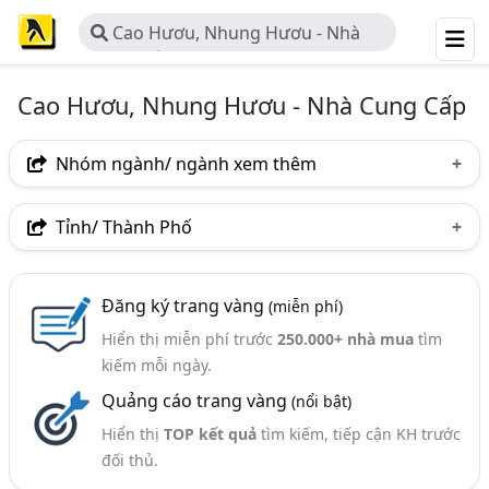
Cao Hươu, Nhung Hươu - Nhà
Cung Cấp
Cao Hươu, Nhung Hươu - Nhà Cung Cấp
Nhóm ngành/ ngành xem thêm
Ngành nghề
Tỉnh/ Thành Phố
Cao Hươu, Nhung Hươu - Nhà Cung Cấp
(23)
Hà Nội
TP. Hồ Chí Minh (TPHCM)
Hà Tĩnh
Ngành xem thêm
Đăng ký trang vàng
(miễn phí)
Long An
Hiển thị miễn phí trước
250.000+ nhà mua
tìm
Thực Phẩm Chức Năng (499)
kiếm mỗi ngày.
Dược Liệu (138)
Quảng cáo trang vàng
(nổi bật)
Thực Phẩm Bổ Dưỡng (119)
Hiển thị
TOP kết quả
tìm kiếm, tiếp cận KH trước
đối thủ.