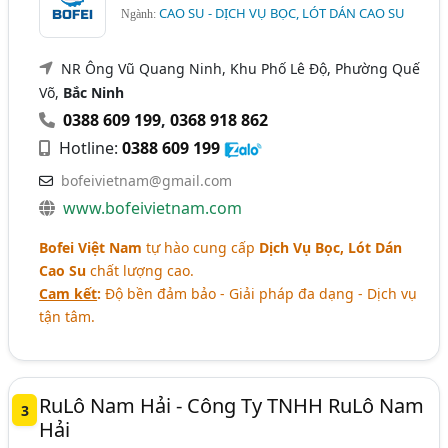
CAO SU - DỊCH VỤ BỌC, LÓT DÁN CAO SU
Ngành:
NR Ông Vũ Quang Ninh, Khu Phố Lê Độ, Phường Quế
Võ,
Bắc Ninh
0388 609 199
,
0368 918 862
Hotline:
0388 609 199
bofeivietnam@gmail.com
www.bofeivietnam.com
Bofei Việt Nam
tự hào cung cấp
Dịch Vụ Bọc, Lót Dán
Cao Su
chất lượng cao.
Cam kết
:
Độ bền đảm bảo - Giải pháp đa dạng - Dịch vụ
tận tâm.
RuLô Nam Hải - Công Ty TNHH RuLô Nam
3
Hải