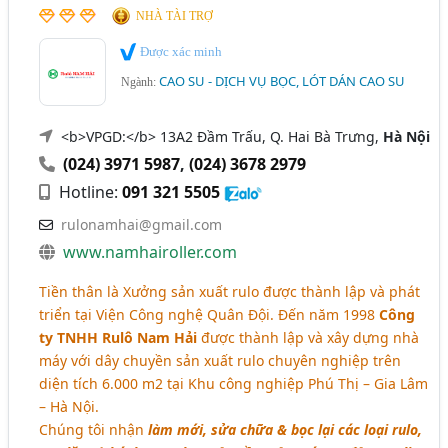
NHÀ TÀI TRỢ
Được xác minh
CAO SU - DỊCH VỤ BỌC, LÓT DÁN CAO SU
Ngành:
<b>VPGD:</b> 13A2 Đầm Trấu, Q. Hai Bà Trưng,
Hà Nội
(024) 3971 5987
,
(024) 3678 2979
Hotline:
091 321 5505
rulonamhai@gmail.com
www.namhairoller.com
Tiền thân là Xưởng sản xuất rulo được thành lập và phát
triển tại Viện Công nghệ Quân Đội. Đến năm 1998
Công
ty TNHH Rulô Nam Hải
được thành lập và xây dựng nhà
máy với dây chuyền sản xuất rulo chuyên nghiệp trên
diện tích 6.000 m2 tại Khu công nghiệp Phú Thị – Gia Lâm
– Hà Nội.
Chúng tôi nhận
làm mới, sửa chữa & bọc lại các loại rulo,