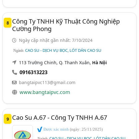
Công Ty TNHH Kỹ Thuật Công Nghiệp
8
Cường Phong
Ngày cập nhật gần nhất: 7/10/2024
CAO SU - DỊCH VỤ BỌC, LÓT DÁN CAO SU
Ngành:
113 Trường Chinh, Q. Thanh Xuân,
Hà Nội
0916313223
bangtaipvc113@gmail.com
www.bangtaipvc.com
Cao Su A.67 - Công Ty TNHH A.67
9
Được xác minh
(ngày: 25/11/2025)
CAO SU - DỊCH VỤ BỌC, LÓT DÁN CAO SU
Ngành: