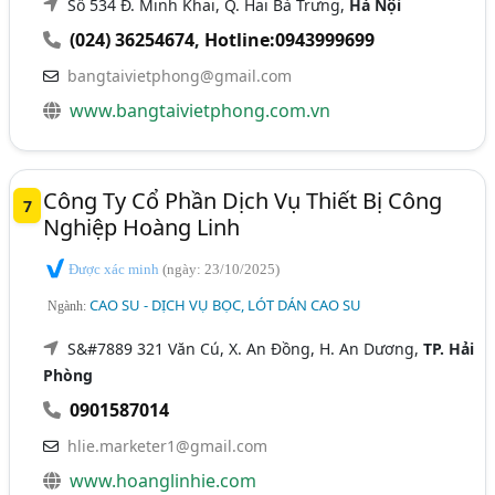
Số 534 Đ. Minh Khai, Q. Hai Bà Trưng,
Hà Nội
(024) 36254674
,
Hotline:0943999699
bangtaivietphong@gmail.com
www.bangtaivietphong.com.vn
Công Ty Cổ Phần Dịch Vụ Thiết Bị Công
7
Nghiệp Hoàng Linh
Được xác minh
(ngày: 23/10/2025)
CAO SU - DỊCH VỤ BỌC, LÓT DÁN CAO SU
Ngành:
S&#7889 321 Văn Cú, X. An Đồng, H. An Dương,
TP. Hải
Phòng
0901587014
hlie.marketer1@gmail.com
www.hoanglinhie.com