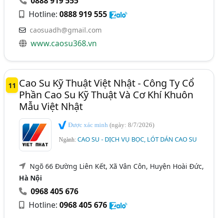
0888 919 555
Hotline:
0888 919 555
caosuadh@gmail.com
www.caosu368.vn
Cao Su Kỹ Thuật Việt Nhật - Công Ty Cổ
11
Phần Cao Su Kỹ Thuật Và Cơ Khí Khuôn
Mẫu Việt Nhật
Được xác minh
(ngày: 8/7/2026)
CAO SU - DỊCH VỤ BỌC, LÓT DÁN CAO SU
Ngành:
Ngõ 66 Đường Liên Kết, Xã Vân Côn, Huyện Hoài Đức,
Hà Nội
0968 405 676
Hotline:
0968 405 676