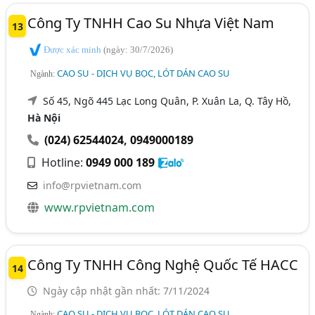
Công Ty TNHH Cao Su Nhựa Việt Nam
13
Được xác minh
(ngày: 30/7/2026)
CAO SU - DỊCH VỤ BỌC, LÓT DÁN CAO SU
Ngành:
Số 45, Ngõ 445 Lạc Long Quân, P. Xuân La, Q. Tây Hồ,
Hà Nội
(024) 62544024
,
0949000189
Hotline:
0949 000 189
info@rpvietnam.com
www.rpvietnam.com
Công Ty TNHH Công Nghệ Quốc Tế HACC
14
Ngày cập nhật gần nhất: 7/11/2024
CAO SU - DỊCH VỤ BỌC, LÓT DÁN CAO SU
Ngành: