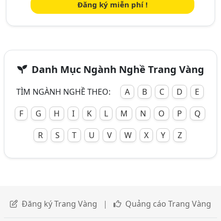
Đăng ký miễn phí !
Danh Mục Ngành Nghề Trang Vàng
TÌM NGÀNH NGHỀ THEO:
A
B
C
D
E
F
G
H
I
K
L
M
N
O
P
Q
R
S
T
U
V
W
X
Y
Z
Đăng ký Trang Vàng
|
Quảng cáo Trang Vàng