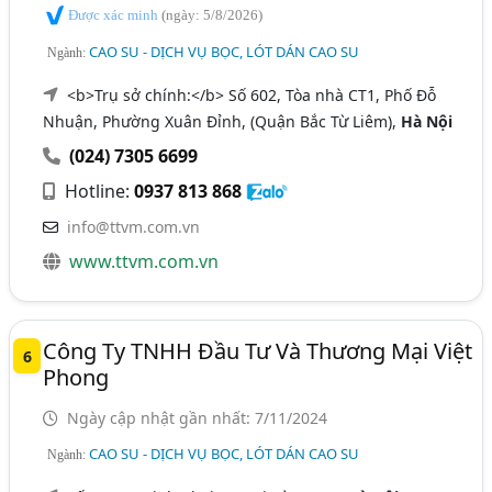
Được xác minh
(ngày: 5/8/2026)
CAO SU - DỊCH VỤ BỌC, LÓT DÁN CAO SU
Ngành:
<b>Trụ sở chính:</b> Số 602, Tòa nhà CT1, Phố Đỗ
Nhuận, Phường Xuân Đỉnh, (Quận Bắc Từ Liêm),
Hà Nội
(024) 7305 6699
Hotline:
0937 813 868
info@ttvm.com.vn
www.ttvm.com.vn
Công Ty TNHH Đầu Tư Và Thương Mại Việt
6
Phong
Ngày cập nhật gần nhất: 7/11/2024
CAO SU - DỊCH VỤ BỌC, LÓT DÁN CAO SU
Ngành: