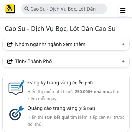
Cao Su - Dịch Vụ Bọc, Lót Dán
Cao Su
Cao Su - Dịch Vụ Bọc, Lót Dán Cao Su
Nhóm ngành/ ngành xem thêm
Ngành nghề
Tỉnh/ Thành Phố
Cao Su - Dịch Vụ Bọc, Lót Dán Cao Su
(17)
Hà Nội
TP. Hồ Chí Minh (TPHCM)
TP. Hải Phòng
Ngành xem thêm
Đăng ký trang vàng
(miễn phí)
Bắc Ninh
Quảng Ninh
Hiển thị miễn phí trước
250.000+ nhà mua
tìm
Cao Su - Sản Phẩm Cao Su (516)
kiếm mỗi ngày.
Bồn Chứa - Bồn Chứa Hóa Chất, Xăng Dầu, Áp Lực,
Quảng cáo trang vàng
(nổi bật)
Công Nghiệp,. (271)
Hiển thị
TOP kết quả
tìm kiếm, tiếp cận KH trước
Bánh Xe Đẩy, Bánh Xe Đẩy Công Nghiệp (151)
đối thủ.
Trục, Rulo Cao Su (102)