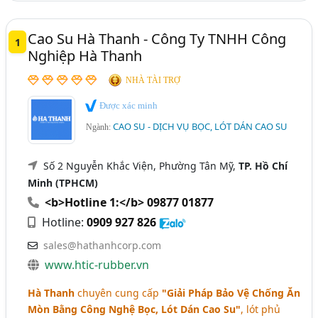
Bánh Xe Cao Su, Bánh Xe Chịu Lực (63)
Cao Su Hà Thanh - Công Ty TNHH Công
1
Con Lăn Công Nghiệp (36)
Nghiệp Hà Thanh
NHÀ TÀI TRỢ
Được xác minh
CAO SU - DỊCH VỤ BỌC, LÓT DÁN CAO SU
Ngành:
Số 2 Nguyễn Khắc Viện, Phường Tân Mỹ,
TP. Hồ Chí
Minh (TPHCM)
<b>Hotline 1:</b> 09877 01877
Hotline:
0909 927 826
sales@hathanhcorp.com
www.htic-rubber.vn
Hà Thanh
chuyên cung cấp
"Giải Pháp Bảo Vệ Chống Ăn
Mòn Bằng Công Nghệ Bọc, Lót Dán Cao Su"
, lót phủ