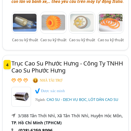
con lăn và bánh xe,.. theo yêu cầu trên máy tự động Italia
.
Cao su kỹ thuật
Cao su kỹ thuật
Cao su kỹ thuật
Cao su kỹ thuật
Trục Cao Su Phước Hưng - Công Ty TNHH
4
Cao Su Phước Hưng
NHÀ TÀI TRỢ
Được xác minh
CAO SU - DỊCH VỤ BỌC, LÓT DÁN CAO SU
Ngành:
3/388 Tân Thới Nhì, Xã Tân Thới Nhì, Huyện Hóc Môn,
TP. Hồ Chí Minh (TPHCM)
(028) 6259 8096