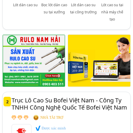
Lót dán cao su
Bọc lót dán cao
Lót dán cao su
Lót cao su tại
su tại xưởng
tại công trường
nhà máy chế
tạo
Trục Lô Cao Su Bofei Việt Nam - Công Ty
2
TNHH Công Nghệ Quốc Tế Bofei Việt Nam
NHÀ TÀI TRỢ
Được xác minh