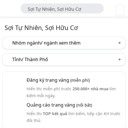
Sợi Tự Nhiên, Sợi Hữu Cơ
Sợi Tự Nhiên, Sợi Hữu Cơ
Nhóm ngành/ ngành xem thêm
Ngành nghề
Tỉnh/ Thành Phố
Sợi Tự Nhiên, Sợi Hữu Cơ
(20)
Hà Nội
TP. Hồ Chí Minh (TPHCM)
Khánh Hòa
Ngành xem thêm
Đăng ký trang vàng
(miễn phí)
Quảng Ninh
Thái Bình
Thừa Thiên Huế
Hiển thị miễn phí trước
250.000+ nhà mua
tìm
Sợi - Sợi Polyester, Cotton, Nylon, PP, PE (392)
Đắk Lắk
Quảng Ngãi
kiếm mỗi ngày.
Vải Sợi Tự Nhiên, Vải Sợi Thiên Nhiên (19)
Quảng cáo trang vàng
(nổi bật)
Hiển thị
TOP kết quả
tìm kiếm, tiếp cận KH trước
đối thủ.