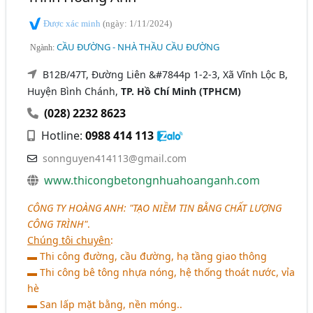
Được xác minh
(ngày: 1/11/2024)
CẦU ĐƯỜNG - NHÀ THẦU CẦU ĐƯỜNG
Ngành:
B12B/47T, Đường Liên &#7844p 1-2-3, Xã Vĩnh Lộc B,
Huyện Bình Chánh,
TP. Hồ Chí Minh (TPHCM)
(028) 2232 8623
Hotline:
0988 414 113
sonnguyen414113@gmail.com
www.thicongbetongnhuahoanganh.com
CÔNG TY HOÀNG ANH: "TẠO NIỀM TIN BẰNG CHẤT LƯỢNG
CÔNG TRÌNH"
.
Chúng tôi chuyên
:
▬ Thi công đường, cầu đường, hạ tầng giao thông
▬ Thi công bê tông nhựa nóng, hệ thống thoát nước, vỉa
hè
▬ San lấp mặt bằng, nền móng..