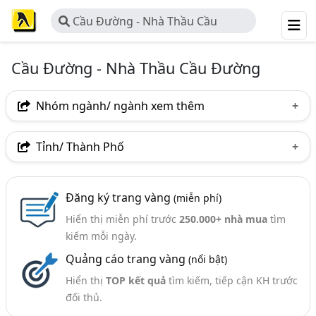
Cầu Đường - Nhà Thầu Cầu
Đường
Cầu Đường - Nhà Thầu Cầu Đường
Nhóm ngành/ ngành xem thêm
Ngành nghề
Tỉnh/ Thành Phố
Cầu Đường - Nhà Thầu Cầu Đường
(110)
Hà Nội
TP. Hồ Chí Minh (TPHCM)
Đồng Nai
Đăng ký trang vàng
(miễn phí)
Bình Dương
Tp. Đà Nẵng
TP. Hải Phòng
Hiển thị miễn phí trước
250.000+ nhà mua
tìm
Đồng Tháp
Điện Biên
An Giang
kiếm mỗi ngày.
Quảng cáo trang vàng
(nổi bật)
Bà Rịa-Vũng Tàu
Bắc Ninh
Bình Phước
Hiển thị
TOP kết quả
tìm kiếm, tiếp cận KH trước
Khánh Hòa
Nghệ An
Phú Thọ
Quảng Trị
đối thủ.
Thái Nguyên
Thanh Hóa
Thừa Thiên Huế