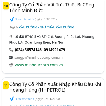
Công Ty Cổ Phần Vật Tư - Thiết Bị Công
10
Trình Minh Đức
Được xác minh
(ngày: 5/3/2025)
CẦU ĐƯỜNG - NHÀ THẦU CẦU ĐƯỜNG
Ngành:
Lô đất BT4C-5 và BT4C-6, Đường Phúc Lợi, Phường
Phúc Lợi, Quận Long Biên,
Hà Nội
(024) 36574146
,
0914921479
sangpv@minhduccorp.com.vn
www.minhduccorp.com.vn
Công Ty Cổ Phần Xuất Nhập Khẩu Dầu Khí
11
Hoàng Hùng (HHPETROL)
Được xác minh
(ngày: 22/11/2023)