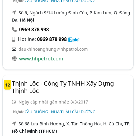
CẦU ĐƯỜNG - NHÀ THẦU CẦU ĐƯỜNG
Ngành:
Số 6, Ngách 9/14 Lương Định Của, P. Kim Liên, Q. Đống
Đa,
Hà Nội
0969 878 998
Hotline:
0969 878 998
daukhihoanghung@hhpetrol.com
www.hhpetrol.com
Thịnh Lộc - Công Ty TNHH Xây Dựng
12
Thịnh Lộc
Ngày cập nhật gần nhất: 8/3/2017
CẦU ĐƯỜNG - NHÀ THẦU CẦU ĐƯỜNG
Ngành:
Số 68 Lưu Bình Hương, X. Tân Thông Hội, H. Củ Chi,
TP.
Hồ Chí Minh (TPHCM)