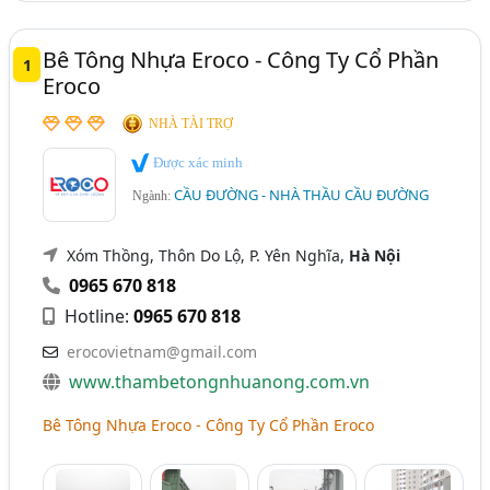
TP. Cần Thơ
Đắk Lắk
Bình Định
Cao Bằng
Bê Tông Nhựa Eroco - Công Ty Cổ Phần
1
Gia Lai
Hà Nam
Kon Tum
Lai Châu
Eroco
Long An
Ninh Bình
Quảng Ngãi
Trà Vinh
NHÀ TÀI TRỢ
Yên Bái
Được xác minh
CẦU ĐƯỜNG - NHÀ THẦU CẦU ĐƯỜNG
Ngành:
Xóm Thồng, Thôn Do Lộ, P. Yên Nghĩa,
Hà Nội
0965 670 818
Hotline:
0965 670 818
erocovietnam@gmail.com
www.thambetongnhuanong.com.vn
Bê Tông Nhựa Eroco - Công Ty Cổ Phần Eroco