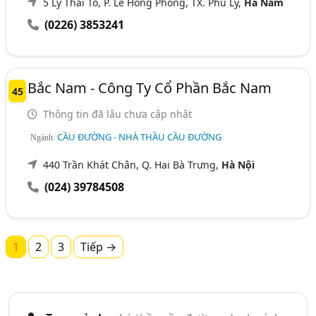
5 Lý Thái Tổ, P. Lê Hồng Phong, TX. Phủ Lý,
Hà Nam
(0226) 3853241
Bắc Nam - Công Ty Cổ Phần Bắc Nam
45
Thông tin đã lâu chưa cập nhật
CẦU ĐƯỜNG - NHÀ THẦU CẦU ĐƯỜNG
Ngành:
440 Trần Khát Chân, Q. Hai Bà Trưng,
Hà Nội
(024) 39784508
1
2
3
Tiếp →