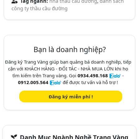
Tag ngành:
nhà thầu cầu đường
,
danh sách
công ty thầu cầu đường
Bạn là doanh nghiệp?
Đăng ký Trang Vàng giúp bạn quảng bá doanh nghiêp, tiếp
cận với KHÁCH HÀNG - ĐỐI TÁC - NHÀ MUA LỚN khi họ
tìm kiếm trên Trang vàng. Gọi
0934.498.168
-
0912.005.564
để được tư vấn và hỗ trợ !
Đăng ký miễn phí !
Danh Mục Ngành Nghề Trang Vàng