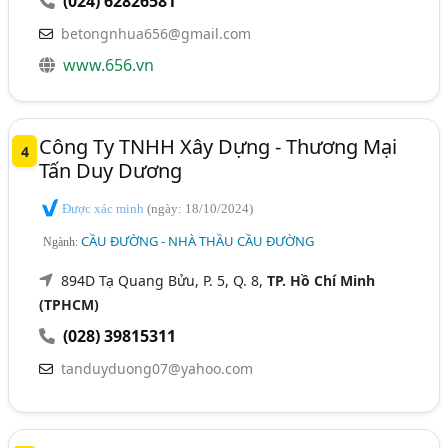
(024) 62826581
betongnhua656@gmail.com
www.656.vn
Công Ty TNHH Xây Dựng - Thương Mại
4
Tấn Duy Dương
Được xác minh
(ngày: 18/10/2024)
CẦU ĐƯỜNG - NHÀ THẦU CẦU ĐƯỜNG
Ngành:
894D Tạ Quang Bửu, P. 5, Q. 8,
TP. Hồ Chí Minh
(TPHCM)
(028) 39815311
tanduyduong07@yahoo.com