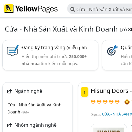
Cửa - Nhà Sản Xuất và K
Cửa - Nhà Sản Xuất và Kinh Doanh
[có
8
Đăng ký trang vàng
Quản
(miễn phí)
Hiển thị miễn phí trước
250.000+
Hiển 
nhà mua
tìm kiếm mỗi ngày.
cận K
Hisung Doors 
Ngành nghề
1
Cửa - Nhà Sản Xuất và Kinh
Doanh
(866)
CỬA - NHÀ SẢN 
Ngành:
Nhóm ngành nghề