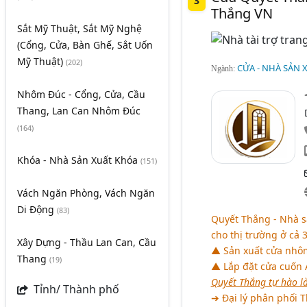
3
Thắng VN
Sắt Mỹ Thuật, Sắt Mỹ Nghệ
(Cổng, Cửa, Bàn Ghế, Sắt Uốn
Mỹ Thuật)
(202)
CỬA - NHÀ SẢN 
Ngành:
Nhôm Đúc - Cổng, Cửa, Cầu
Thang, Lan Can Nhôm Đúc
(164)
Khóa - Nhà Sản Xuất Khóa
(151)
Vách Ngăn Phòng, Vách Ngăn
Di Động
(83)
Quyết Thắng - Nhà s
cho thị trường ở cả 
Xây Dựng - Thầu Lan Can, Cầu
▲ Sản xuất cửa nhô
Thang
(19)
▲ Lắp đặt cửa cuốn A
Quyết Thắng tự hào l
Tỉnh/ Thành phố
➔ Đại lý phân phối 