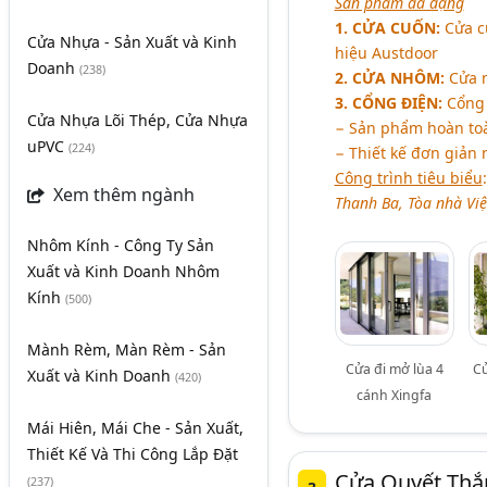
Sản phẩm đa dạng
1. CỬA CUỐN:
Cửa cu
Cửa Nhựa - Sản Xuất và Kinh
hiệu Austdoor
Doanh
(238)
2. CỬA NHÔM:
Cửa n
3. CỔNG ĐIỆN:
Cổng 
Cửa Nhựa Lõi Thép, Cửa Nhựa
− Sản phẩm hoàn toà
uPVC
(224)
− Thiết kế đơn giản 
Công trình tiêu biểu
Xem thêm ngành
Thanh Ba, Tòa nhà Việ
Nhôm Kính - Công Ty Sản
Xuất và Kinh Doanh Nhôm
Kính
(500)
Mành Rèm, Màn Rèm - Sản
Cửa đi mở lùa 4
C
Xuất và Kinh Doanh
(420)
cánh Xingfa
Mái Hiên, Mái Che - Sản Xuất,
Thiết Kế Và Thi Công Lắp Đặt
Cửa Quyết Thắ
(237)