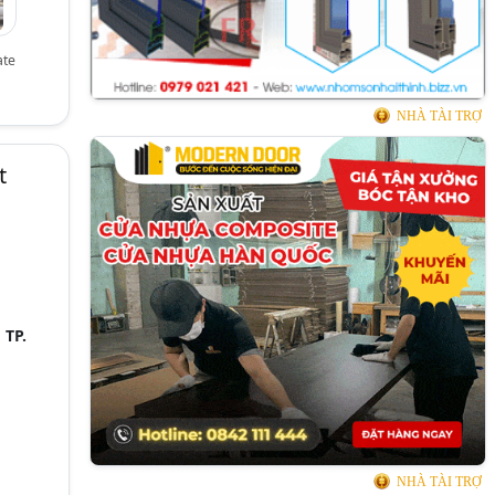
ate
NHÀ TÀI TRỢ
t
,
TP.
NHÀ TÀI TRỢ