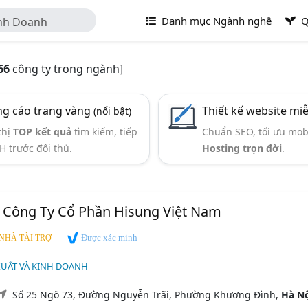
Danh mục Ngành nghề
Q
inh Doanh
66
công ty trong ngành]
g cáo trang vàng
Thiết kế website mi
(nổi bật)
thị
TOP kết quả
tìm kiếm, tiếp
Chuẩn SEO, tối ưu mob
H trước đối thủ.
Hosting trọn đời
.
- Công Ty Cổ Phần Hisung Việt Nam
Được xác minh
NHÀ TÀI TRỢ
XUẤT VÀ KINH DOANH
Số 25 Ngõ 73, Đường Nguyễn Trãi, Phường Khương Đình,
Hà Nộ