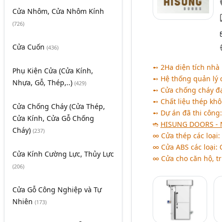
Cửa Nhôm, Cửa Nhôm Kính
(726)
Cửa Cuốn
(436)
➻ 2Ha diện tích nhà
Phụ Kiện Cửa (Cửa Kính,
➻ Hệ thống quản lý 
Nhựa, Gỗ, Thép,..)
(429)
➻ Cửa chống cháy đạ
➻ Chất liệu thép khô
Cửa Chống Cháy (Cửa Thép,
➻ Dự án đã thi công
Cửa Kính, Cửa Gỗ Chống
➬
HISUNG DOORS - N
Cháy)
(237)
∞ Cửa thép các loại:
∞ Cửa ABS các loại: 
Cửa Kính Cường Lực, Thủy Lực
∞ Cửa cho căn hộ, tr
(206)
Cửa Gỗ Công Nghiệp và Tự
Nhiên
(173)