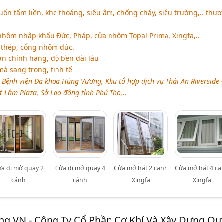
ốn tấm liền, khe thoáng, siêu âm, chống cháy, siêu trường,.. thư
hôm nhập khẩu Đức, Pháp, cửa nhôm Topal Prima, Xingfa,..
thép, cổng nhôm đúc.
n chính hãng, độ bền dài lâu
mà sang trọng, tinh tế
:
Bệnh viện Đa khoa Hùng Vương, Khu tổ hợp dịch vụ Thái An Riverside 
t Lâm Plaza, Sở Lao động tỉnh Phú Thọ,..
ửa đi mở quay 2
Cửa đi mở quay 4
Cửa mở hất 2 cánh
Cửa mở hất 4 c
cánh
cánh
Xingfa
Xingfa
ng VN - Công Ty Cổ Phần Cơ Khí Và Xây Dựng Qu