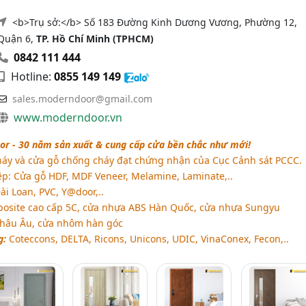
<b>Trụ sở:</b> Số 183 Đường Kinh Dương Vương, Phường 12,
Quận 6,
TP. Hồ Chí Minh (TPHCM)
0842 111 444
Hotline:
0855 149 149
sales.moderndoor@gmail.com
www.moderndoor.vn
r - 30 năm sản xuất & cung cấp cửa bền chắc như mới!
áy và cửa gỗ chống cháy đạt chứng nhận của Cục Cảnh sát PCCC.
p: Cửa gỗ HDF, MDF Veneer, Melamine, Laminate,..
i Loan, PVC, Y@door,..
osite cao cấp 5C, cửa nhựa ABS Hàn Quốc, cửa nhựa Sungyu
Châu Âu, cửa nhôm hàn góc
g:
Coteccons, DELTA, Ricons, Unicons, UDIC, VinaConex, Fecon,..