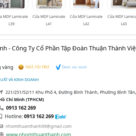
a MDF Laminate
Cửa MDF Laminate
Cửa MDF Laminate
Cửa MDF Lamin
L39
L41
L42
L43
nh - Công Ty Cổ Phần Tập Đoàn Thuận Thành Việ
Được xác minh
NHÀ TÀI TRỢ
XUẤT VÀ KINH DOANH
221/251/52/11 Khu Phố 4, Đường Bình Thành, Phường Bình Tân
Hồ Chí Minh (TPHCM)
0913 162 269
Hotline:
0913 162 269
nhomthuanthanh09@gmail.com
www.nhomthuanthanh.com