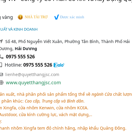
Được xác minh
NHÀ TÀI TRỢ
XUẤT VÀ KINH DOANH
Số 48, Phố Nguyễn Viết Xuân, Phường Tân Bình, Thành Phố Hải
Dương,
Hải Dương
0975 555 526
Hotline:
0975 555 526
lienhe@quyetthangjsc.com
www.quyetthangjsc.com
ản xuất, nhà phân phối sản phẩm tổng thể về
ngành Cửa
chất lượ
3 phân khúc:
Cao cấp, Trung cấp và Bình dân
.
m Xingfa, cửa nhôm Kenwin, cửa nhôm KOIA.
ustdoor, cửa kính cường lực, vách mặt dựng,..
à
:
Thanh nhôm Xingfa tem đỏ chính hãng, nhập khẩu Quảng Đông.