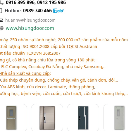
0916 395 896
,
0912 195 986
Hotline:
0989 740 466
huannv@hisungdoor.com
www.hisungdoor.com
 máy, 250 nhân sự lành nghề, 200.000 m2 sản phẩm cửa mỗi năm
chất lượng ISO 9001:2008 cấp bởi TQCSI Australia
t tiêu chuẩn TCXDVN 368:2007
ng gỉ, có khả năng chịu lửa trong vòng 180 phút
: FLC Complex, Cocobay Đà Nẵng, nhà máy Samsung,..
hà sản xuất và cung cấp
:
 Cửa thép chuyên dụng, chống cháy, vân gỗ, cánh đơn, đôi,..
Cửa ABS kính, cửa decor, Laminate, thông phòng,..
ường học, bệnh viện, cửa cuốn, cửa trượt, cửa kính khung thép,..