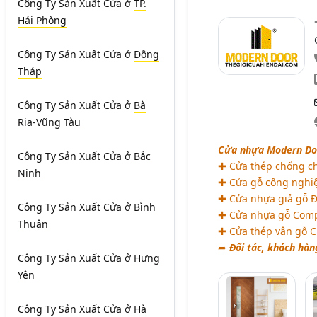
Công Ty Sản Xuất Cửa
ở
TP.
Hải Phòng
Công Ty Sản Xuất Cửa
ở
Đồng
Tháp
Công Ty Sản Xuất Cửa
ở
Bà
Rịa-Vũng Tàu
Cửa nhựa Modern Doo
Công Ty Sản Xuất Cửa
ở
Bắc
✚ Cửa thép chống ch
Ninh
✚ Cửa gỗ công nghiệ
✚ Cửa nhựa giả gỗ Đà
Công Ty Sản Xuất Cửa
ở
Bình
✚ Cửa nhựa gỗ Comp
Thuận
✚ Cửa thép vân gỗ 
➦
Đối tác, khách hàn
Công Ty Sản Xuất Cửa
ở
Hưng
Yên
Công Ty Sản Xuất Cửa
ở
Hà