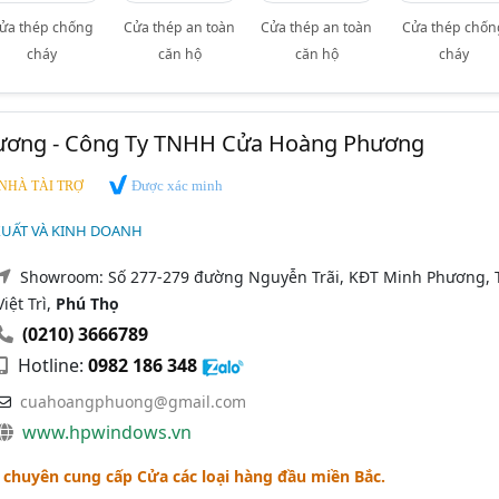
ửa thép chống
Cửa thép an toàn
Cửa thép an toàn
Cửa thép chốn
cháy
căn hộ
căn hộ
cháy
ương - Công Ty TNHH Cửa Hoàng Phương
Được xác minh
NHÀ TÀI TRỢ
XUẤT VÀ KINH DOANH
Showroom: Số 277-279 đường Nguyễn Trãi, KĐT Minh Phương, T
Việt Trì,
Phú Thọ
(0210) 3666789
Hotline:
0982 186 348
cuahoangphuong@gmail.com
www.hpwindows.vn
huyên cung cấp Cửa các loại hàng đầu miền Bắc.