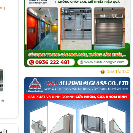
ơng
-
NHÀ TÀI TRỢ
ánh
yết