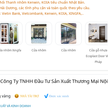
hối Thanh nhôm Kenwin, KOIA tiêu chuẩn Nhật Bản.
Hải Dương, các tỉnh phụ cận và toàn quốc theo yêu cầu.
: Vietin Bank, Vietcombank, Kenwin, KOIA, XINGFA,..
ửa nhôm Xingfa
Cửa nhôm
Cửa nhôm
Cửa gỗ nhựa
Ecoplast Door Vi
Pháp
 Công Ty TNHH Đầu Tư Sản Xuất Thương Mại Nội
Được xác minh
NHÀ TÀI TRỢ
XUẤT VÀ KINH DOANH