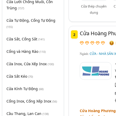
Cửa Lưới Chống Muỗi, Côn
Cửa thép chuyên
C
Trùng
(157)
dụng
Cửa Tự Động, Cổng Tự Động
(155)
Cửa Hoàng Ph
2
Cửa Sắt, Cổng Sắt
(141)
Cổng và Hàng Rào
(110)
CỬA - NHÀ SẢN 
Ngành:
Cửa Inox, Cửa Xếp Inox
(100)
Cửa Sắt Kéo
(70)
Cửa Kính Tự Động
(68)
Cổng Inox, Cổng Xếp Inox
(56)
Cửa Hoàng Phương c
Cầu Thang, Lan Can
(138)