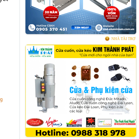
NHÀ TÀI TRỢ
ng