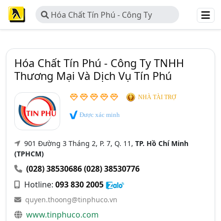
Hóa Chất Tín Phú - Công Ty
TNHH Thương Mại Và Dịch Vụ Tín
Phú
Hóa Chất Tín Phú - Công Ty TNHH
Thương Mại Và Dịch Vụ Tín Phú
NHÀ TÀI TRỢ
Được xác minh
901 Đường 3 Tháng 2, P. 7, Q. 11,
TP. Hồ Chí Minh
(TPHCM)
(028) 38530686
(028) 38530776
Hotline:
093 830 2005
quyen.thoong@tinphuco.vn
www.tinphuco.com