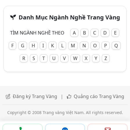
Danh Mục Ngành Nghề Trang Vàng
TÌM NGÀNH NGHỀ THEO
A
B
C
D
E
F
G
H
I
K
L
M
N
O
P
Q
R
S
T
U
V
W
X
Y
Z
Đăng ký Trang Vàng
|
Quảng cáo Trang Vàng
Copyright © 2008 Trang vàng Việt Nam. All rights reserved.