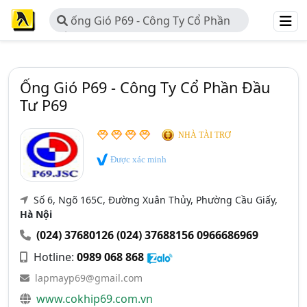
ống Gió P69 - Công Ty Cổ Phần
Đầu Tư P69
Ống Gió P69 - Công Ty Cổ Phần Đầu
Tư P69
NHÀ TÀI TRỢ
Được xác minh
Số 6, Ngõ 165C, Đường Xuân Thủy, Phường Cầu Giấy,
Hà Nội
(024) 37680126
(024) 37688156
0966686969
Hotline:
0989 068 868
lapmayp69@gmail.com
www.cokhip69.com.vn