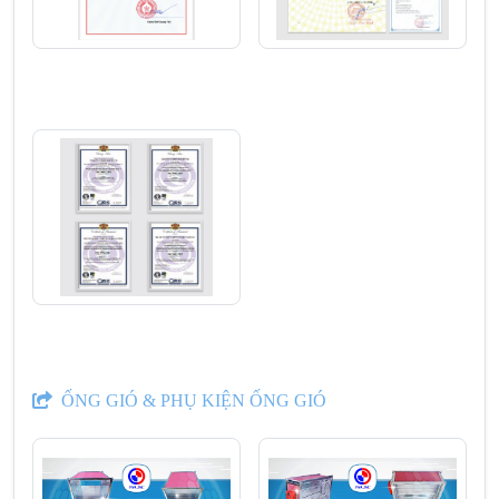
ỐNG GIÓ & PHỤ KIỆN ỐNG GIÓ