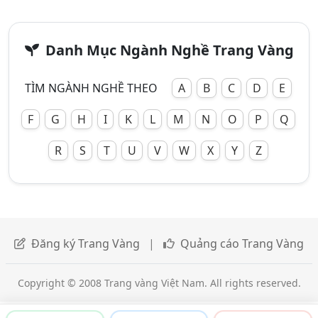
Danh Mục Ngành Nghề Trang Vàng
TÌM NGÀNH NGHỀ THEO
A
B
C
D
E
F
G
H
I
K
L
M
N
O
P
Q
R
S
T
U
V
W
X
Y
Z
Đăng ký Trang Vàng
|
Quảng cáo Trang Vàng
Copyright © 2008 Trang vàng Việt Nam. All rights reserved.