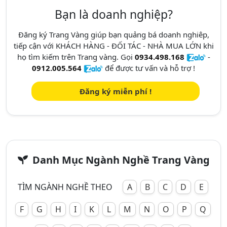
Bạn là doanh nghiệp?
Đăng ký Trang Vàng giúp bạn quảng bá doanh nghiêp,
tiếp cận với KHÁCH HÀNG - ĐỐI TÁC - NHÀ MUA LỚN khi
họ tìm kiếm trên Trang vàng. Gọi
0934.498.168
-
0912.005.564
để được tư vấn và hỗ trợ !
Đăng ký miễn phí !
Danh Mục Ngành Nghề Trang Vàng
TÌM NGÀNH NGHỀ THEO
A
B
C
D
E
F
G
H
I
K
L
M
N
O
P
Q