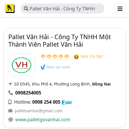
Pallet Văn Hải - Công Ty TNHH
Một Thành Viên Pallet Văn Hải
Pallet Văn Hải - Công Ty TNHH Một
Thành Viên Pallet Văn Hải
NHÀ TÀI TRỢ
Được xác minh
Số D545, Khu Phố 4, Phường Long Bình,
Đồng Nai
0908254005
Hotline:
0908 254 005
palletvanhai@gmail.com
www.palletgovanhai.com