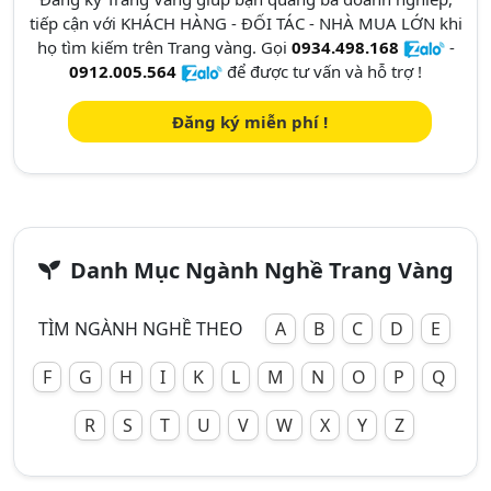
tiếp cận với KHÁCH HÀNG - ĐỐI TÁC - NHÀ MUA LỚN khi
họ tìm kiếm trên Trang vàng. Gọi
0934.498.168
-
0912.005.564
để được tư vấn và hỗ trợ !
Đăng ký miễn phí !
Danh Mục Ngành Nghề Trang Vàng
TÌM NGÀNH NGHỀ THEO
A
B
C
D
E
F
G
H
I
K
L
M
N
O
P
Q
R
S
T
U
V
W
X
Y
Z