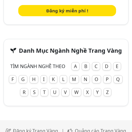
Đăng ký miễn phí !
Danh Mục Ngành Nghề Trang Vàng
TÌM NGÀNH NGHỀ THEO
A
B
C
D
E
F
G
H
I
K
L
M
N
O
P
Q
R
S
T
U
V
W
X
Y
Z
Đăng ký Trang Vàng
|
Quảng cáo Trang Vàng