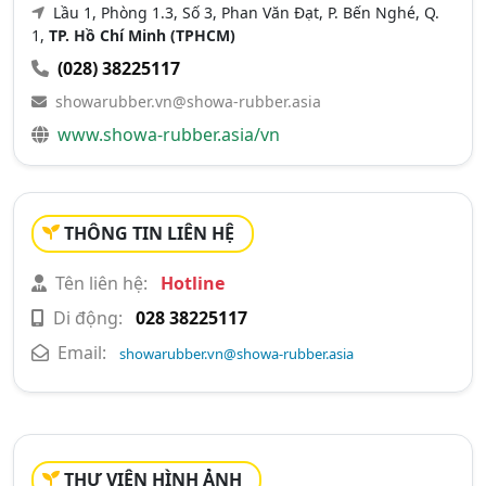
Lầu 1, Phòng 1.3, Số 3, Phan Văn Đạt, P. Bến Nghé, Q.
1,
TP. Hồ Chí Minh (TPHCM)
(028) 38225117
showarubber.vn@showa-rubber.asia
www.showa-rubber.asia/vn
THÔNG TIN LIÊN HỆ
Tên liên hệ:
Hotline
Di động:
028 38225117
Email:
showarubber.vn@showa-rubber.asia
THƯ VIỆN HÌNH ẢNH