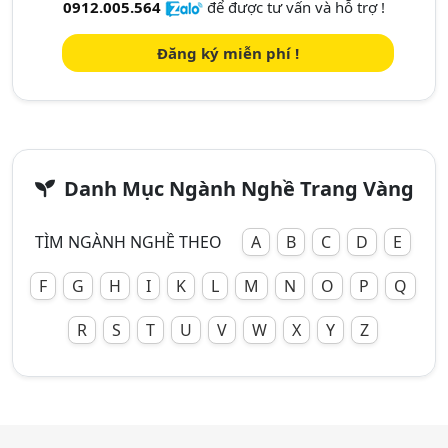
0912.005.564
để được tư vấn và hỗ trợ !
Đăng ký miễn phí !
Danh Mục Ngành Nghề Trang Vàng
TÌM NGÀNH NGHỀ THEO
A
B
C
D
E
F
G
H
I
K
L
M
N
O
P
Q
R
S
T
U
V
W
X
Y
Z