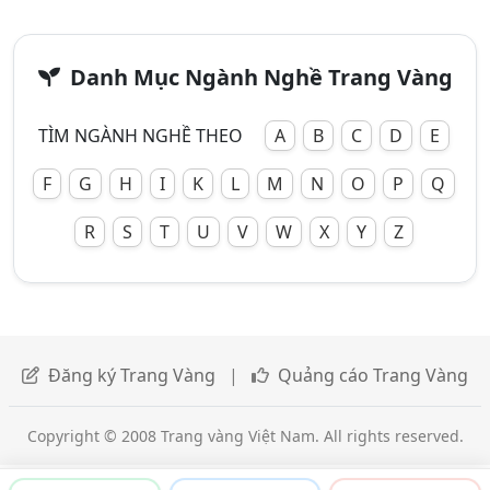
Danh Mục Ngành Nghề Trang Vàng
TÌM NGÀNH NGHỀ THEO
A
B
C
D
E
F
G
H
I
K
L
M
N
O
P
Q
R
S
T
U
V
W
X
Y
Z
Đăng ký Trang Vàng
|
Quảng cáo Trang Vàng
Copyright © 2008 Trang vàng Việt Nam. All rights reserved.