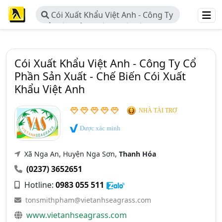
Cói Xuất Khẩu Việt Anh - Công Ty
Cổ Phần Sản Xuất - Chế Biến Cói
Xuất Khẩu Việt Anh
Cói Xuất Khẩu Việt Anh - Công Ty Cổ
Phần Sản Xuất - Chế Biến Cói Xuất
Khẩu Việt Anh
NHÀ TÀI TRỢ
Được xác minh
Xã Nga An, Huyện Nga Sơn,
Thanh Hóa
(0237) 3652651
Hotline:
0983 055 511
tonsmithpham@vietanhseagrass.com
www.vietanhseagrass.com