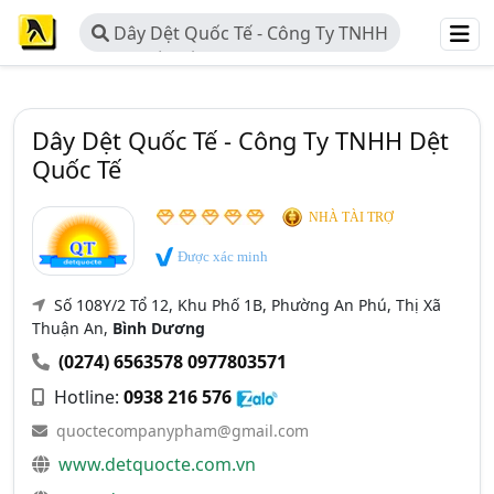
Dây Dệt Quốc Tế - Công Ty TNHH
Dệt Quốc Tế
Dây Dệt Quốc Tế - Công Ty TNHH Dệt
Quốc Tế
NHÀ TÀI TRỢ
Được xác minh
Số 108Y/2 Tổ 12, Khu Phố 1B, Phường An Phú, Thị Xã
Thuận An,
Bình Dương
(0274) 6563578
0977803571
Hotline:
0938 216 576
quoctecompanypham@gmail.com
www.detquocte.com.vn