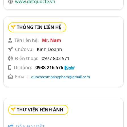
www.detquocte.vn
THÔNG TIN LIÊN HỆ
Tên liên hệ:
Mr. Nam
Chức vụ:
Kinh Doanh
Điện thoại:
0977 803 571
Di động:
0938 216 576
Email:
quoctecompanypham@gmail.com
THƯ VIỆN HÌNH ẢNH
DÂY ĐAI DỆT