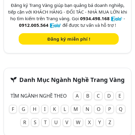
Đăng ký Trang Vàng giúp bạn quảng bá doanh nghiêp,
tiếp cận với KHÁCH HÀNG - ĐỐI TÁC - NHÀ MUA LỚN khi
họ tìm kiếm trên Trang vàng. Gọi
0934.498.168
-
0912.005.564
để được tư vấn và hỗ trợ !
Đăng ký miễn phí !
Danh Mục Ngành Nghề Trang Vàng
TÌM NGÀNH NGHỀ THEO
A
B
C
D
E
F
G
H
I
K
L
M
N
O
P
Q
R
S
T
U
V
W
X
Y
Z