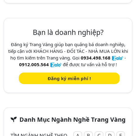
Bạn là doanh nghiệp?
Đăng ký Trang Vàng giúp bạn quảng bá doanh nghiêp,
tiếp cận với KHÁCH HÀNG - ĐỐI TÁC - NHÀ MUA LỚN khi
họ tìm kiếm trên Trang vàng. Gọi
0934.498.168
-
0912.005.564
để được tư vấn và hỗ trợ !
Đăng ký miễn phí !
Danh Mục Ngành Nghề Trang Vàng
TÌM NGÀNH NGHỀ THEO
A
B
C
D
E