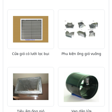
Cửa gió có lưới lọc bụi
Phu kiện ống gió vuông
Tiêu ấm ống gió
Van dập lửa