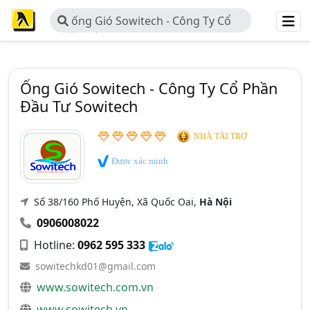
ống Gió Sowitech - Công Ty Cổ
Phần Đầu Tư Sowitech
Ống Gió Sowitech - Công Ty Cổ Phần
Đầu Tư Sowitech
NHÀ TÀI TRỢ
Được xác minh
Số 38/160 Phố Huyện, Xã Quốc Oai,
Hà Nội
0906008022
Hotline:
0962 595 333
sowitechkd01@gmail.com
www.sowitech.com.vn
www.sowitech.vn