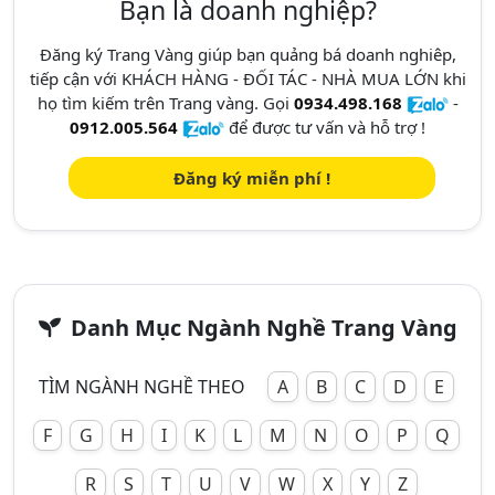
Bạn là doanh nghiệp?
Đăng ký Trang Vàng giúp bạn quảng bá doanh nghiêp,
tiếp cận với KHÁCH HÀNG - ĐỐI TÁC - NHÀ MUA LỚN khi
họ tìm kiếm trên Trang vàng. Gọi
0934.498.168
-
0912.005.564
để được tư vấn và hỗ trợ !
Đăng ký miễn phí !
Danh Mục Ngành Nghề Trang Vàng
TÌM NGÀNH NGHỀ THEO
A
B
C
D
E
F
G
H
I
K
L
M
N
O
P
Q
R
S
T
U
V
W
X
Y
Z