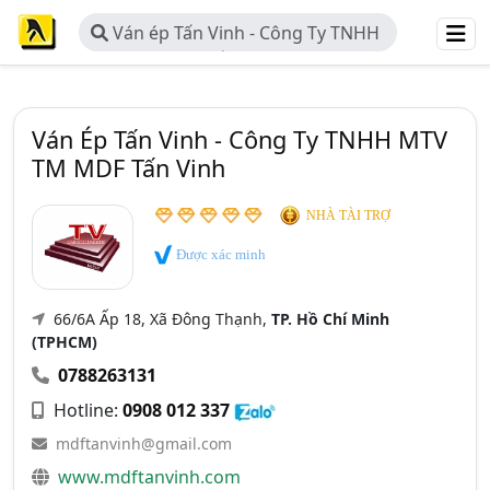
Ván ép Tấn Vinh - Công Ty TNHH
MTV TM MDF Tấn Vinh
Ván Ép Tấn Vinh - Công Ty TNHH MTV
TM MDF Tấn Vinh
NHÀ TÀI TRỢ
Được xác minh
66/6A Ấp 18, Xã Đông Thạnh,
TP. Hồ Chí Minh
(TPHCM)
0788263131
Hotline:
0908 012 337
mdftanvinh@gmail.com
www.mdftanvinh.com