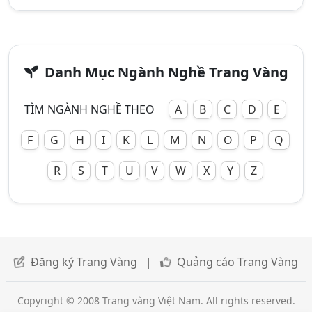
Danh Mục Ngành Nghề Trang Vàng
TÌM NGÀNH NGHỀ THEO
A
B
C
D
E
F
G
H
I
K
L
M
N
O
P
Q
R
S
T
U
V
W
X
Y
Z
Đăng ký Trang Vàng
|
Quảng cáo Trang Vàng
Copyright © 2008 Trang vàng Việt Nam. All rights reserved.