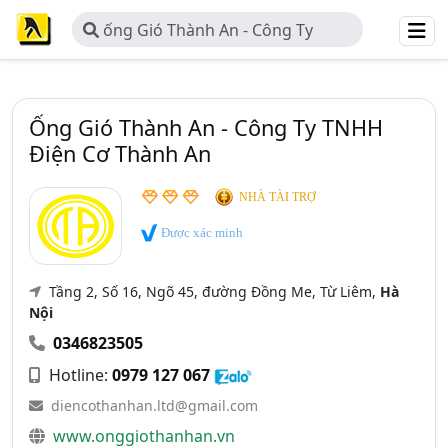
ống Gió Thành An - Công Ty
TNHH Điện Cơ Thành An
Ống Gió Thành An - Công Ty TNHH
Điện Cơ Thành An
NHÀ TÀI TRỢ
Được xác minh
Tầng 2, Số 16, Ngõ 45, đường Đồng Me, Từ Liêm,
Hà
Nội
0346823505
Hotline:
0979 127 067
diencothanhan.ltd@gmail.com
www.onggiothanhan.vn