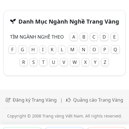
Danh Mục Ngành Nghề Trang Vàng
TÌM NGÀNH NGHỀ THEO
A
B
C
D
E
F
G
H
I
K
L
M
N
O
P
Q
R
S
T
U
V
W
X
Y
Z
Đăng ký Trang Vàng
|
Quảng cáo Trang Vàng
Copyright © 2008 Trang vàng Việt Nam. All rights reserved.