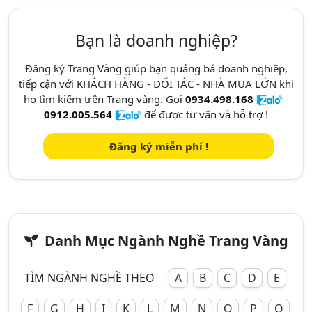
Bạn là doanh nghiệp?
Đăng ký Trang Vàng giúp bạn quảng bá doanh nghiêp,
tiếp cận với KHÁCH HÀNG - ĐỐI TÁC - NHÀ MUA LỚN khi
họ tìm kiếm trên Trang vàng. Gọi
0934.498.168
-
0912.005.564
để được tư vấn và hỗ trợ !
Đăng ký miễn phí !
Danh Mục Ngành Nghề Trang Vàng
TÌM NGÀNH NGHỀ THEO
A
B
C
D
E
F
G
H
I
K
L
M
N
O
P
Q