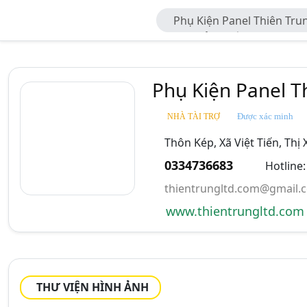
Phụ Kiện Panel Thiên Tru
TNHH Sản Xuất Và Thương 
Phụ Kiện Panel T
Được xác minh
NHÀ TÀI TRỢ
Thôn Kép, Xã Việt Tiến, Thị 
0334736683
Hotline
thientrungltd.com@gmail.
www.thientrungltd.com
THƯ VIỆN HÌNH ẢNH