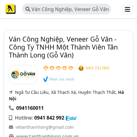
Ván Công Nghiệp, Veneer Gỗ Vân
- Công Ty TNHH Một Thành Viên
Tân Thành Long (Gỗ Vân)
Ván Công Nghiệp, Veneer Gỗ Vân -
Công Ty TNHH Một Thành Viên Tân
Thành Long (Gỗ Vân)
NHÀ TÀI TRỢ
Được xác minh
Ngã Tư Cầu Liêu, Xã Thạch Xá, Huyện Thạch Thất,
Hà
Nội
0941160011
Hotline:
0941 842 992
v6tanthanhlong@gmail.com
www.tanthanhlong.com.vn