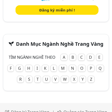
Đăng ký miễn phí !
Danh Mục Ngành Nghề Trang Vàng
TÌM NGÀNH NGHỀ THEO
A
B
C
D
E
F
G
H
I
K
L
M
N
O
P
Q
R
S
T
U
V
W
X
Y
Z