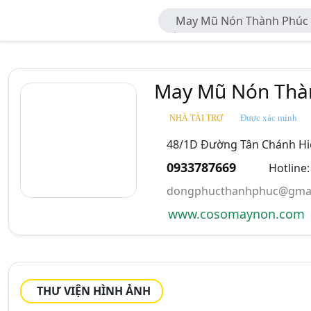
May Mũ Nón Thành Phúc 
Đồng Phục Thành Phúc
May Mũ Nón Thàn
Được xác minh
NHÀ TÀI TRỢ
48/1D Đường Tân Chánh Hiệ
0933787669
Hotline
dongphucthanhphuc@gmai
www.cosomaynon.com
THƯ VIỆN HÌNH ẢNH