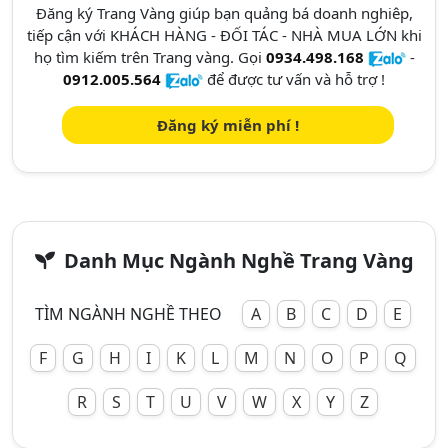
Đăng ký Trang Vàng giúp bạn quảng bá doanh nghiêp,
tiếp cận với KHÁCH HÀNG - ĐỐI TÁC - NHÀ MUA LỚN khi
họ tìm kiếm trên Trang vàng. Gọi
0934.498.168
-
0912.005.564
để được tư vấn và hỗ trợ !
Đăng ký miễn phí !
Danh Mục Ngành Nghề Trang Vàng
TÌM NGÀNH NGHỀ THEO
A
B
C
D
E
F
G
H
I
K
L
M
N
O
P
Q
R
S
T
U
V
W
X
Y
Z