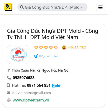
Gia Công Đúc Nhựa DPT Mold -
Công Ty TNHH DPT Mold Việt Nam
Gia Công Đúc Nhựa DPT Mold - Công
Ty TNHH DPT Mold Việt Nam
NHÀ TÀI TRỢ
Được xác minh
Thôn Xuân Nê, Xã Ngọc Hồi,
Hà Nội
0985074688
Hotline:
0971 564 851
dptvietnam@gmail.com
www.dptvietnam.vn