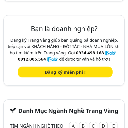
Bạn là doanh nghiệp?
Đăng ký Trang Vàng giúp bạn quảng bá doanh nghiêp,
tiếp cận với KHÁCH HÀNG - ĐỐI TÁC - NHÀ MUA LỚN khi
họ tìm kiếm trên Trang vàng. Gọi
0934.498.168
-
0912.005.564
để được tư vấn và hỗ trợ !
Đăng ký miễn phí !
Danh Mục Ngành Nghề Trang Vàng
TÌM NGÀNH NGHỀ THEO
A
B
C
D
E