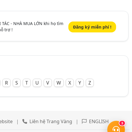
I TÁC - NHÀ MUA LỚN khi họ tìm
Đăng ký miễn phí !
ỗ trợ !
R
S
T
U
V
W
X
Y
Z
website
|
Liên hệ Trang Vàng
|
ENGLISH
3