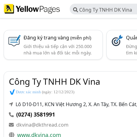
Công Ty TNHH DK Vina
Đăng ký trang vàng
Quản
(miễn phí)
Giới thiệu và tiếp cận với 250.000
Đừng 
nhà mua lớn và đối tác mỗi ngày.
tìm k
Công Ty TNHH DK Vina
Được xác minh
(ngày: 12/12/2023)
Lô D10-D11, KCN Việt Hương 2, X. An Tây, TX. Bến Cát
(0274) 3581991
dkvina@dkthread.com
www.dkvina.com