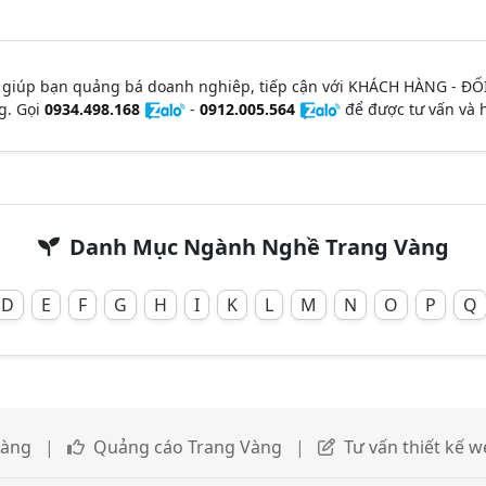
 giúp bạn quảng bá doanh nghiêp, tiếp cận với KHÁCH HÀNG - ĐỐ
g. Gọi
0934.498.168
-
0912.005.564
để được tư vấn và h
Danh Mục Ngành Nghề Trang Vàng
D
E
F
G
H
I
K
L
M
N
O
P
Q
Vàng
|
Quảng cáo Trang Vàng
|
Tư vấn thiết kế 