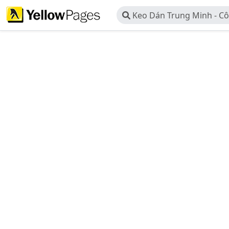
Keo Dán Trung Minh - C
Thương Mại Và Dịch Vụ Tr