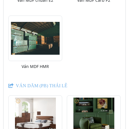
Ván MDF chuẩn E2
Ván MDF Carb P2
Ván MDF HMR
VÁN DĂM (PB) THÁI LÊ