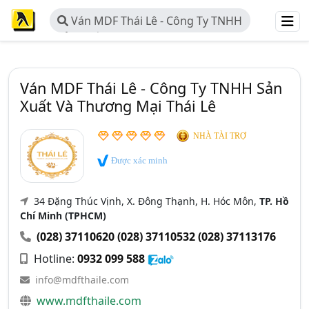
Ván MDF Thái Lê - Công Ty TNHH
Sản Xuất Và Thương Mại Thái Lê
Ván MDF Thái Lê - Công Ty TNHH Sản
Xuất Và Thương Mại Thái Lê
NHÀ TÀI TRỢ
Được xác minh
34 Đặng Thúc Vịnh, X. Đông Thạnh, H. Hóc Môn,
TP. Hồ
Chí Minh (TPHCM)
(028) 37110620
(028) 37110532
(028) 37113176
Hotline:
0932 099 588
info@mdfthaile.com
www.mdfthaile.com