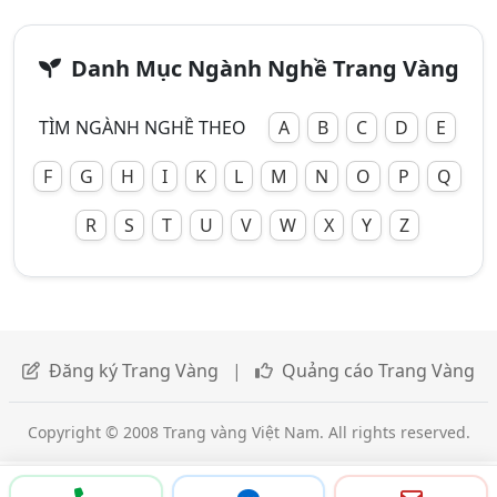
Danh Mục Ngành Nghề Trang Vàng
TÌM NGÀNH NGHỀ THEO
A
B
C
D
E
F
G
H
I
K
L
M
N
O
P
Q
R
S
T
U
V
W
X
Y
Z
Đăng ký Trang Vàng
|
Quảng cáo Trang Vàng
Copyright © 2008 Trang vàng Việt Nam. All rights reserved.