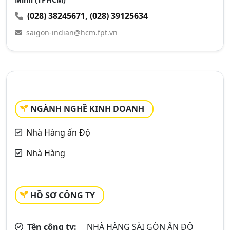
(028) 38245671
,
(028) 39125634
saigon-indian@hcm.fpt.vn
NGÀNH NGHỀ KINH DOANH
Nhà Hàng ấn Độ
Nhà Hàng
HỒ SƠ CÔNG TY
Tên công ty:
NHÀ HÀNG SÀI GÒN ẤN ĐỘ