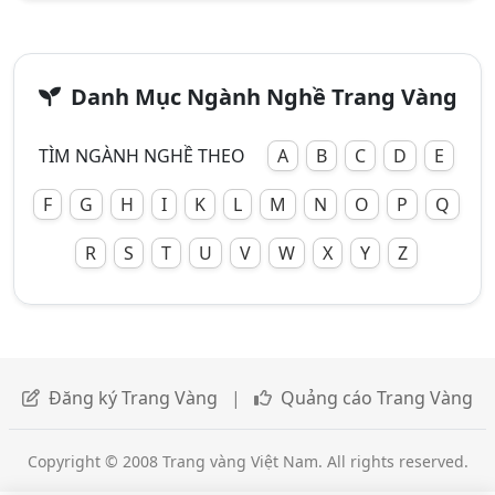
Danh Mục Ngành Nghề Trang Vàng
TÌM NGÀNH NGHỀ THEO
A
B
C
D
E
F
G
H
I
K
L
M
N
O
P
Q
R
S
T
U
V
W
X
Y
Z
Đăng ký Trang Vàng
|
Quảng cáo Trang Vàng
Copyright © 2008 Trang vàng Việt Nam. All rights reserved.