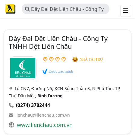
Dây Đai Dệt Liên Châu - Công Ty
TNHH Dệt Liên Châu
Dây Đai Dệt Liên Châu - Công Ty
TNHH Dệt Liên Châu
NHÀ TÀI TRỢ
Được xác minh
Lô CN7, Đường N5, KCN Sóng Thần 3, P. Phú Tân, TP.
Thủ Dầu Một,
Bình Dương
(0274) 3782444
lienchau@lienchau.com.vn
www.lienchau.com.vn