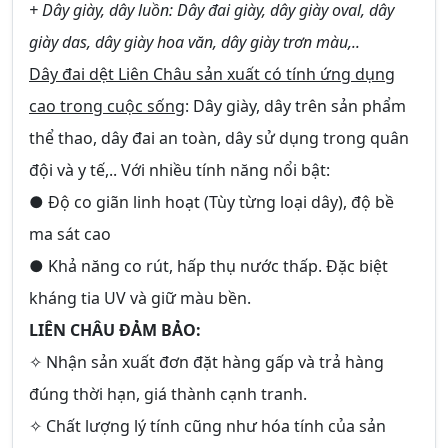
+ Dây giày, dây luồn: Dây đai giày, dây giày oval, dây
giày das, dây giày hoa văn, dây giày trơn màu,..
Dây đai dệt Liên Châu sản xuất có tính ứng dụng
cao trong cuộc sống
: Dây giày, dây trên sản phẩm
thể thao, dây đai an toàn, dây sử dụng trong quân
đội và y tế,.. Với nhiều tính năng nổi bật:
● Độ co giãn linh hoạt (Tùy từng loại dây), độ bề
ma sát cao
● Khả năng co rút, hấp thụ nước thấp. Đặc biệt
kháng tia UV và giữ màu bền.
LIÊN CHÂU ĐẢM BẢO:
✧ Nhận sản xuất đơn đặt hàng gấp và trả hàng
đúng thời hạn, giá thành cạnh tranh.
✧ Chất lượng lý tính cũng như hóa tính của sản