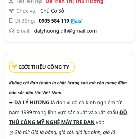
Tên liên hệ:
Bà Trần Thị Thu Hương
Chức vụ:
Chủ Cơ Sở
Di động:
0905 584 119
Email:
dalyhuong.dlh@gmail.com
GIỚI THIỆU CÔNG TY
Không chỉ đơn thuần là chất lượng cao mà còn mang đậm
bản sắc dân tộc Việt Nam
➨
DẠ LÝ HƯƠNG
là đơn vị đã có kinh nghiệm từ
năm 1999 trong lĩnh vực sản xuất và xuất khẩu
ĐỒ
THỦ CÔNG MỸ NGHỆ MÂY TRE ĐAN
với:
ღ Giỏ túi: Giỏ lá bàng, giỏ cói, giỏ lục bình, giỏ lá