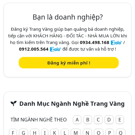
Bạn là doanh nghiệp?
Đăng ký Trang Vàng giúp bạn quảng bá doanh nghiệp,
tiếp cận với KHÁCH HÀNG - ĐỐI TÁC - NHÀ MUA LỚN khi
họ tìm kiếm trên Trang vàng. Gọi
0934.498.168
/
0912.005.564
để được tư vấn và hỗ trợ !
Đăng ký miễn phí !
Danh Mục Ngành Nghề Trang Vàng
TÌM NGÀNH NGHỀ THEO
A
B
C
D
E
F
G
H
I
K
L
M
N
O
P
Q