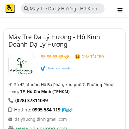
Mây Tre Dạ Lý Hương - Hộ Kinh
Doanh Dạ Lý Hương
Mây Tre Dạ Lý Hương - Hộ Kinh
Doanh Dạ Lý Hương
NHÀ TÀI TRỢ
Được xác minh
Số 42, đường Hồ Bá Phấn, khu phố 7, Phường Phước
Long,
TP. Hồ Chí Minh (TPHCM)
(028) 37311039
Hotline:
0905 584 119
dalyhuong.dlh@gmail.com
www.dalyhuong.com