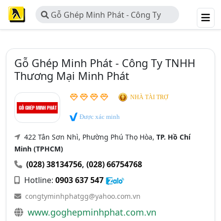
Gỗ Ghép Minh Phát - Công Ty
TNHH Thương Mại Minh Phát
Gỗ Ghép Minh Phát - Công Ty TNHH
Thương Mại Minh Phát
NHÀ TÀI TRỢ
Được xác minh
422 Tân Sơn Nhì, Phường Phú Thọ Hòa,
TP. Hồ Chí
Minh (TPHCM)
(028) 38134756
,
(028) 66754768
Hotline:
0903 637 547
congtyminhphatgg@yahoo.com.vn
www.goghepminhphat.com.vn