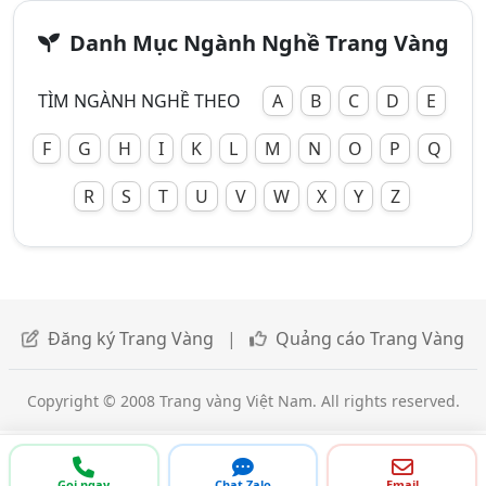
Danh Mục Ngành Nghề Trang Vàng
TÌM NGÀNH NGHỀ THEO
A
B
C
D
E
F
G
H
I
K
L
M
N
O
P
Q
R
S
T
U
V
W
X
Y
Z
Đăng ký Trang Vàng
|
Quảng cáo Trang Vàng
Copyright © 2008 Trang vàng Việt Nam. All rights reserved.
Gọi ngay
Chat Zalo
Email