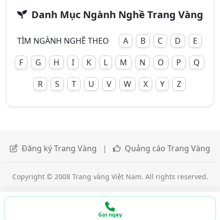
Danh Mục Ngành Nghề Trang Vàng
TÌM NGÀNH NGHỀ THEO
A
B
C
D
E
F
G
H
I
K
L
M
N
O
P
Q
R
S
T
U
V
W
X
Y
Z
Đăng ký Trang Vàng
|
Quảng cáo Trang Vàng
Copyright © 2008 Trang vàng Việt Nam. All rights reserved.
Gọi ngay