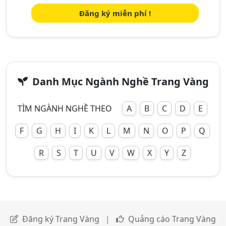
Đăng ký miễn phí !
Danh Mục Ngành Nghề Trang Vàng
TÌM NGÀNH NGHỀ THEO
A
B
C
D
E
F
G
H
I
K
L
M
N
O
P
Q
R
S
T
U
V
W
X
Y
Z
Đăng ký Trang Vàng
|
Quảng cáo Trang Vàng