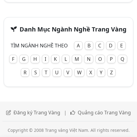
Danh Mục Ngành Nghề Trang Vàng
TÌM NGÀNH NGHỀ THEO
A
B
C
D
E
F
G
H
I
K
L
M
N
O
P
Q
R
S
T
U
V
W
X
Y
Z
Đăng ký Trang Vàng
|
Quảng cáo Trang Vàng
Copyright © 2008 Trang vàng Việt Nam. All rights reserved.