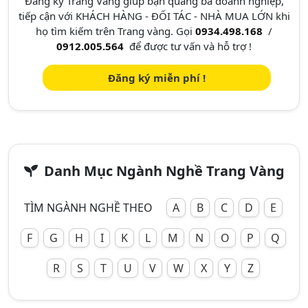
Đăng ký Trang Vàng giúp bạn quảng bá doanh nghiệp,
tiếp cận với KHÁCH HÀNG - ĐỐI TÁC - NHÀ MUA LỚN khi
họ tìm kiếm trên Trang vàng. Gọi
0934.498.168
/
0912.005.564
để được tư vấn và hỗ trợ !
Đăng ký miễn phí !
Danh Mục Ngành Nghề Trang Vàng
TÌM NGÀNH NGHỀ THEO
A
B
C
D
E
F
G
H
I
K
L
M
N
O
P
Q
R
S
T
U
V
W
X
Y
Z