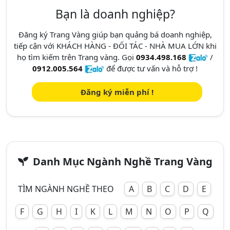
Bạn là doanh nghiệp?
Đăng ký Trang Vàng giúp bạn quảng bá doanh nghiệp,
tiếp cận với KHÁCH HÀNG - ĐỐI TÁC - NHÀ MUA LỚN khi
họ tìm kiếm trên Trang vàng. Gọi
0934.498.168
/
0912.005.564
để được tư vấn và hỗ trợ !
Đăng ký miễn phí !
Danh Mục Ngành Nghề Trang Vàng
TÌM NGÀNH NGHỀ THEO
A
B
C
D
E
F
G
H
I
K
L
M
N
O
P
Q