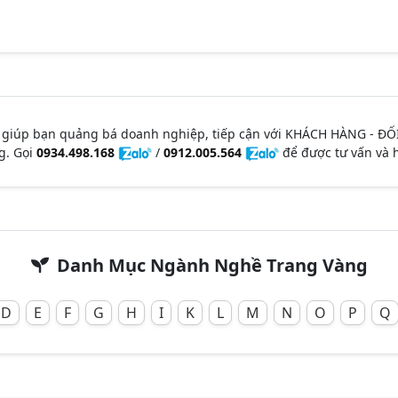
 giúp bạn quảng bá doanh nghiệp, tiếp cận với KHÁCH HÀNG - ĐỐ
g. Gọi
0934.498.168
/
0912.005.564
để được tư vấn và h
Danh Mục Ngành Nghề Trang Vàng
D
E
F
G
H
I
K
L
M
N
O
P
Q