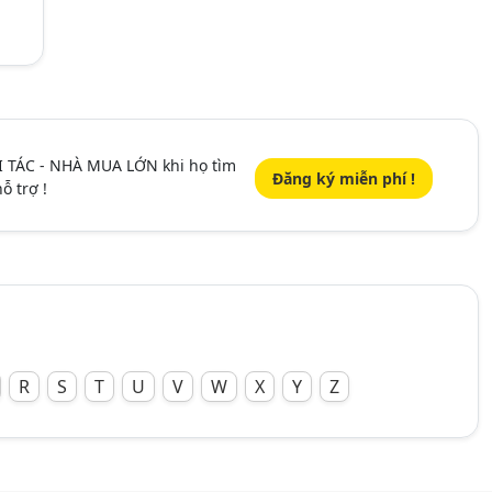
I TÁC - NHÀ MUA LỚN khi họ tìm
Đăng ký miễn phí !
ỗ trợ !
R
S
T
U
V
W
X
Y
Z