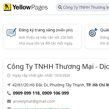
Công Ty TNHH Thương Mạ
Việt Phát
Đăng ký trang vàng
Quản
(miễn phí)
Giới thiệu và tiếp cận với 250.000
Đứng 
nhà mua lớn và đối tác mỗi ngày.
tìm k
Công Ty TNHH Thương Mại - Dịc
Ngày cập nhật gần nhất: 10/3/2026
42/61/20 Hồ Đắc Di, Phường Tây Thạnh,
TP. Hồ Chí 
0909 099 118
,
0909 106 099
anvietphat@gmail.com