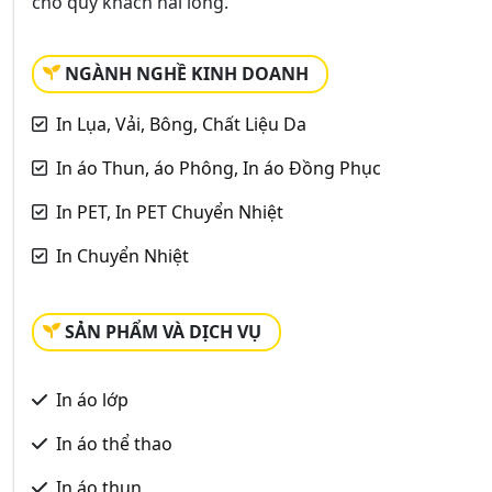
cho quý khách hài lòng.
NGÀNH NGHỀ KINH DOANH
In Lụa, Vải, Bông, Chất Liệu Da
In áo Thun, áo Phông, In áo Đồng Phục
In PET, In PET Chuyển Nhiệt
In Chuyển Nhiệt
SẢN PHẨM VÀ DỊCH VỤ
In áo lớp
In áo thể thao
In áo thun