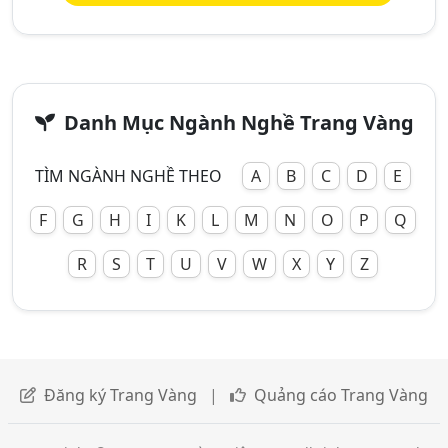
Danh Mục Ngành Nghề Trang Vàng
TÌM NGÀNH NGHỀ THEO
A
B
C
D
E
F
G
H
I
K
L
M
N
O
P
Q
R
S
T
U
V
W
X
Y
Z
Đăng ký Trang Vàng
|
Quảng cáo Trang Vàng