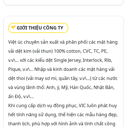
GIỚI THIỆU CÔNG TY
Việt úc chuyên sản xuất và phân phối các mặt hàng
vải dệt kim (vải thun) 100% cotton, CVC, TC, PE,
v.v\... với các kiểu dệt Single Jersey, Interlock, Rib,
Pique, v.v\... Nhập và kinh doanh các mặt hàng vải
dệt thoi (vải may sơ mi, quần tây, v.v\...) từ các nước
và vùng lãnh thổ: Anh, ý, Mỹ, Hàn Quốc, Nhật Bản,
ấn Độ, v.v\...
Khi cung cấp dịch vụ đồng phục, VIC luôn phát huy
hết tính năng sử dụng, thể hiện các mẫu hàng đẹp,
thanh lịch, phù hợp với hình ảnh và tính chất công