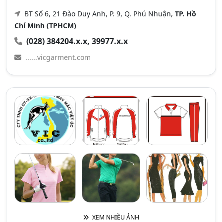
BT Số 6, 21 Đào Duy Anh, P. 9, Q. Phú Nhuận,
TP. Hồ
Chí Minh (TPHCM)
(028) 384204.x.x, 39977.x.x
......vicgarment.com
XEM NHIỀU ẢNH