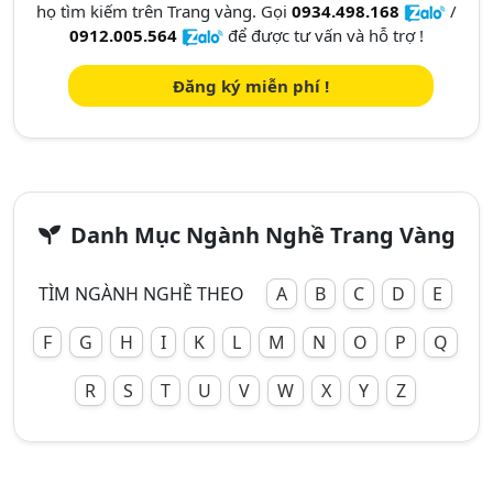
họ tìm kiếm trên Trang vàng. Gọi
0934.498.168
/
0912.005.564
để được tư vấn và hỗ trợ !
Đăng ký miễn phí !
Danh Mục Ngành Nghề Trang Vàng
TÌM NGÀNH NGHỀ THEO
A
B
C
D
E
F
G
H
I
K
L
M
N
O
P
Q
R
S
T
U
V
W
X
Y
Z