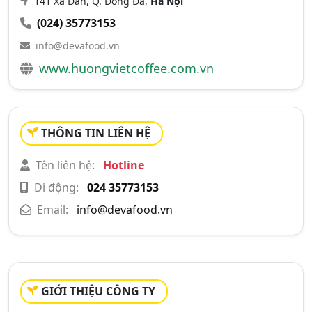
141 Xã Đàn, Q. Đống Đa,
Hà Nội
(024) 35773153
info@devafood.vn
www.huongvietcoffee.com.vn
THÔNG TIN LIÊN HỆ
Tên liên hệ:
Hotline
Di động:
024 35773153
Email:
info@devafood.vn
GIỚI THIỆU CÔNG TY