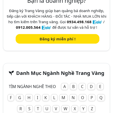
Bạn là doanh nghiệp?
Đăng ký Trang Vàng giúp bạn quảng bá doanh nghiệp,
tiếp cận với KHÁCH HÀNG - ĐỐI TÁC - NHÀ MUA LỚN khi
họ tìm kiếm trên Trang vàng. Gọi
0934.498.168
/
0912.005.564
để được tư vấn và hỗ trợ !
Đăng ký miễn phí !
Danh Mục Ngành Nghề Trang Vàng
TÌM NGÀNH NGHỀ THEO
A
B
C
D
E
F
G
H
I
K
L
M
N
O
P
Q
R
S
T
U
V
W
X
Y
Z