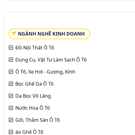
NGÀNH NGHỀ KINH DOANH
Đồ Nội Thất Ô Tô
Dụng Cụ, Vật Tư Làm Sạch Ô Tô
Ô Tô, Xe Hơi - Gương, Kính
Bọc Ghế Da Ô Tô
Da Bọc Vô Lăng
Nước Hoa Ô Tô
Gối, Thảm Sàn Ô Tô
áo Ghế Ô Tô