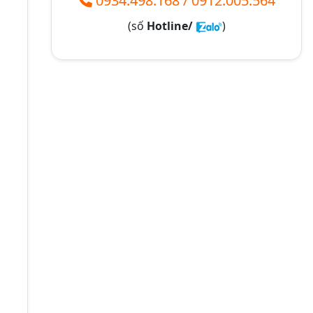
0934.498.168
/
0912.005.564
(số
Hotline/
)