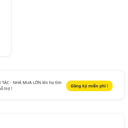
I TÁC - NHÀ MUA LỚN khi họ tìm
Đăng ký miễn phí !
ỗ trợ !