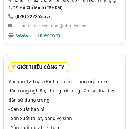
Tầng 17, Toà Nhà Green Power, 35 Tôn Đức Thắng, Q.
1,
TP. Hồ Chí Minh (TPHCM)
(028) 222255.x.x,
......merservice.vietnam@hbfuller.com
www.......uller.com
GIỚI THIỆU CÔNG TY
Với hơn 120 năm kinh nghiệm trong ngành keo
dán công nghiệp, chúng tôi cung cấp các loại keo
dán sử dụng trong:
- Sản xuất bao bì
- Sản xuất tã lót, băng vệ sinh
- Sản xuất giày thể thao