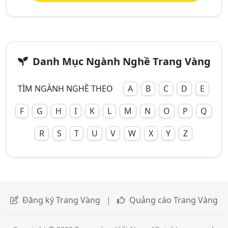
Danh Mục Ngành Nghề Trang Vàng
TÌM NGÀNH NGHỀ THEO
A
B
C
D
E
F
G
H
I
K
L
M
N
O
P
Q
R
S
T
U
V
W
X
Y
Z
Đăng ký Trang Vàng
|
Quảng cáo Trang Vàng