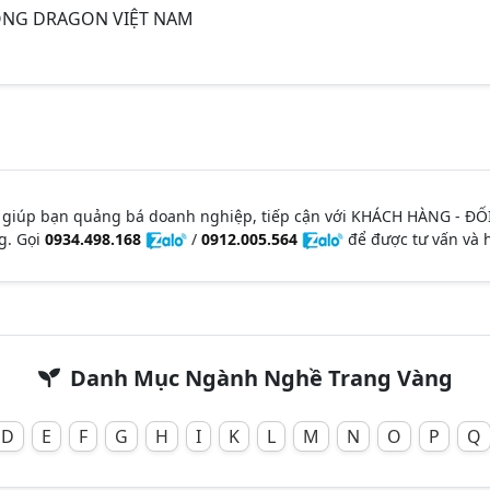
ÔNG DRAGON VIỆT NAM
 giúp bạn quảng bá doanh nghiệp, tiếp cận với KHÁCH HÀNG - ĐỐ
g. Gọi
0934.498.168
/
0912.005.564
để được tư vấn và h
Danh Mục Ngành Nghề Trang Vàng
D
E
F
G
H
I
K
L
M
N
O
P
Q