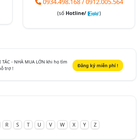
0934.498.168
/
0912.005.564
(số
Hotline/
)
I TÁC - NHÀ MUA LỚN khi họ tìm
Đăng ký miễn phí !
ỗ trợ !
R
S
T
U
V
W
X
Y
Z