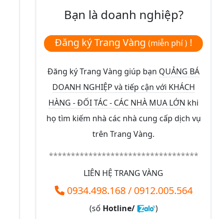
Bạn là doanh nghiệp?
Đăng ký Trang Vàng
!
(miễn phí )
Đăng ký Trang Vàng giúp bạn
QUẢNG BÁ
DOANH NGHIỆP và tiếp cận với KHÁCH
HÀNG - ĐỐI TÁC - CÁC NHÀ MUA LỚN
khi
họ tìm kiếm nhà các nhà cung cấp dịch vụ
trên Trang Vàng.
**********************************
LIÊN HỆ TRANG VÀNG
0934.498.168
/
0912.005.564
(số
Hotline/
)