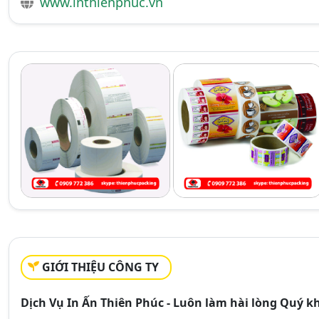
www.inthienphuc.vn
GIỚI THIỆU CÔNG TY
Dịch Vụ In Ấn Thiên Phúc - Luôn làm hài lòng Quý k