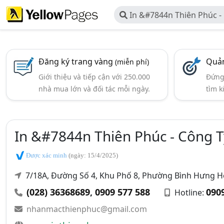
In &#7844n Thiên Phúc 
Nhãn Mác Thiên Phúc
Đăng ký trang vàng
Quản
(miễn phí)
Giới thiệu và tiếp cận với 250.000
Đứng 
nhà mua lớn và đối tác mỗi ngày.
tìm k
In &#7844n Thiên Phúc - Công 
Được xác minh
(ngày: 15/4/2025)
7/18A, Đường Số 4, Khu Phố 8, Phường Bình Hưng H
(028) 36368689
,
0909 577 588
090
Hotline:
nhanmacthienphuc@gmail.com