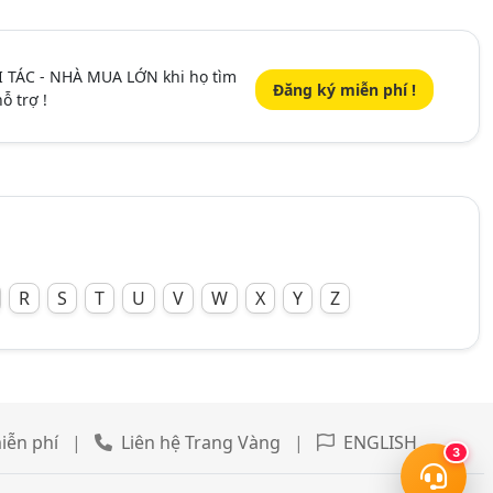
I TÁC - NHÀ MUA LỚN khi họ tìm
Đăng ký miễn phí !
ỗ trợ !
R
S
T
U
V
W
X
Y
Z
iễn phí
|
Liên hệ Trang Vàng
|
ENGLISH
3