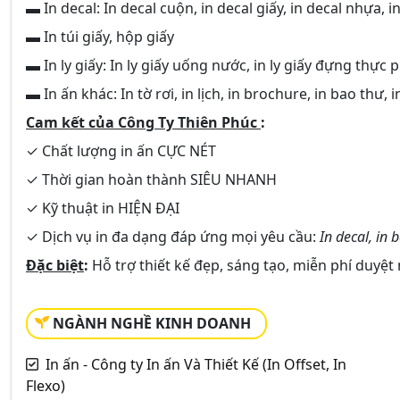
▬ In decal: In decal cuộn, in decal giấy, in decal nhựa, in d
▬ In túi giấy, hộp giấy
▬ In ly giấy: In ly giấy uống nước, in ly giấy đựng thực ph
▬ In ấn khác: In tờ rơi, in lịch, in brochure, in bao thư, i
Cam kết của Công Ty Thiên Phúc
:
✓ Chất lượng in ấn
CỰC NÉT
✓ Thời gian hoàn thành
SIÊU NHANH
✓ Kỹ thuật in
HIỆN ĐẠI
✓ Dịch vụ in đa dạng đáp ứng mọi yêu cầu:
In decal, in b
Đặc biệt
:
Hỗ trợ thiết kế đẹp, sáng tạo, miễn phí duyệt
NGÀNH NGHỀ KINH DOANH
In ấn - Công ty In ấn Và Thiết Kế (In Offset, In
Flexo)