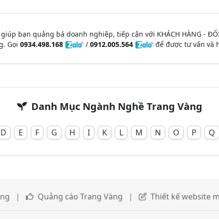
 giúp bạn quảng bá doanh nghiệp, tiếp cận với KHÁCH HÀNG - ĐỐ
g. Gọi
0934.498.168
/
0912.005.564
để được tư vấn và h
Danh Mục Ngành Nghề Trang Vàng
D
E
F
G
H
I
K
L
M
N
O
P
Q
àng
|
Quảng cáo Trang Vàng
|
Thiết kế website m