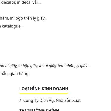
ecal xi, in decal vải,..
ẩm, in logo trên ly giấy,..
n catalogue,..
ao bì giấy, in hộp giấy, in túi giấy, tem nhãn, ly giấy,..
 mẫu, giao hàng.
LOẠI HÌNH KINH DOANH
Công Ty Dịch Vụ, Nhà Sản Xuất
THỊ TRƯỜNG CHÍNH