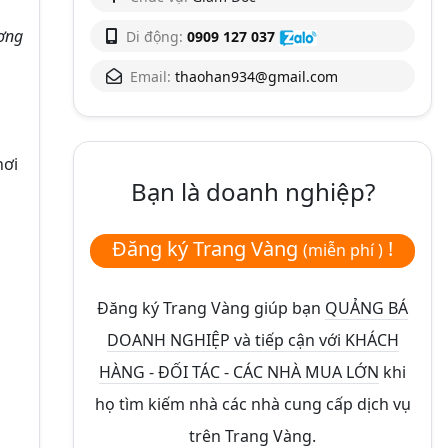
ượng
Di động:
0909 127 037
Email:
thaohan934@gmail.com
hơi
Bạn là doanh nghiệp?
Đăng ký Trang Vàng
!
(miễn phí )
Đăng ký Trang Vàng giúp bạn
QUẢNG BÁ
DOANH NGHIỆP và tiếp cận với KHÁCH
HÀNG - ĐỐI TÁC - CÁC NHÀ MUA LỚN
khi
họ tìm kiếm nhà các nhà cung cấp dịch vụ
trên Trang Vàng.