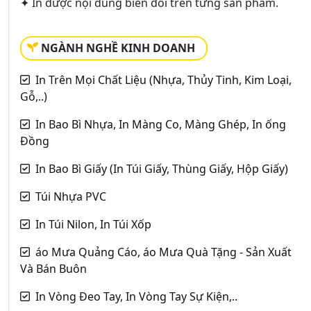
✦ In được nội dung biến đổi trên từng sản phẩm.
NGÀNH NGHỀ KINH DOANH
In Trên Mọi Chất Liệu (Nhựa, Thủy Tinh, Kim Loại,
Gỗ,..)
In Bao Bì Nhựa, In Màng Co, Màng Ghép, In ống
Đồng
In Bao Bì Giấy (In Túi Giấy, Thùng Giấy, Hộp Giấy)
Túi Nhựa PVC
In Túi Nilon, In Túi Xốp
áo Mưa Quảng Cáo, áo Mưa Quà Tặng - Sản Xuất
Và Bán Buôn
In Vòng Đeo Tay, In Vòng Tay Sự Kiện,..