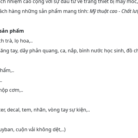
ách nhiệm cao cộng với sự đầu tư về trang thiết bị máy móc,
khách hàng những sản phẩm mang tính:
Mỹ thuật cao - Chất l
t sản phẩm
h trà, lọ hoa,..
ăng tay, dây phản quang, ca, nắp, bình nước học sinh, đồ c
hẩm,..
.
 hộp cơm,..
er, decal, tem, nhãn, vòng tay sự kiện,..
yban, cuộn vải không dệt,..)