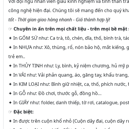
Với đội ngũ nhân viên giàu kinh nghiệm và tinh thần tr
công nghệ hiện đại. Chúng tôi sẽ mang đến cho quý 
tốt - Thời gian giao hàng nhanh - Giá thành hợp lý!
☞
Chuyên in ấn trên mọi chất liệu - trên mọi bề mặ
✦ In
GỐM SỨ
như: Ca trà, tô, chén, dĩa, thố, bình trà, tác
✦ In
NHỰA
như: Xô, thùng, rổ, nón bảo hộ, mắt kiếng, g
trẻ em..
✦ In
THỦY TINH
như: Ly, bình, kỷ niệm chương, hủ mỹ p
✦ In
VẢI
như: Vải phản quang, áo, găng tay, khẩu trang,.
✦ In
KIM LOẠI
như: Bình giữ nhiệt, ca, thố, phích nước,
✦ In
GỖ
như: Đồ chơi, thước gỗ, đồng hồ…
✦ In
GIẤY
như: folder, danh thiếp, tờ rơi, catalogue, post
☞
Đặc biệt:
✦ In được trên cuộn khổ nhỏ (Cuộn dây đai, cuộn dây ru