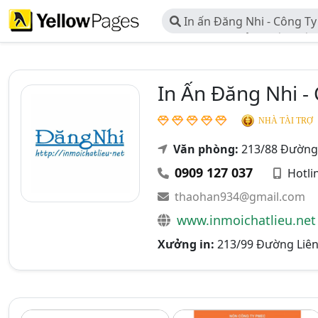
In ấn Đăng Nhi - Công T
Thương Mại Sản Xuất In ấn
In Ấn Đăng Nhi -
NHÀ TÀI TRỢ
Văn phòng:
213/88 Đường 
0909 127 037
Hotli
thaohan934@gmail.com
www.inmoichatlieu.net
Xưởng in:
213/99 Đường Liên 