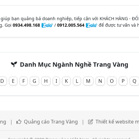
 giúp bạn quảng bá doanh nghiệp, tiếp cận với KHÁCH HÀNG - ĐỐ
g. Gọi
0934.498.168
/
0912.005.564
để được tư vấn và h
Danh Mục Ngành Nghề Trang Vàng
D
E
F
G
H
I
K
L
M
N
O
P
Q
àng
|
Quảng cáo Trang Vàng
|
Thiết kế website m