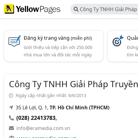
Công Ty TNHH Giải Pháp
Nguyên
Đăng ký trang vàng
Quản
(miễn phí)
Giới thiệu và tiếp cận với 250.000
Đứng 
nhà mua lớn và đối tác mỗi ngày.
tìm k
Công Ty TNHH Giải Pháp Truyề
Ngày cập nhật gần nhất: 6/6/2013
35 Lê Lợi, Q. 1,
TP. Hồ Chí Minh (TPHCM)
(028) 22413783
,
info@eramedia.com.vn