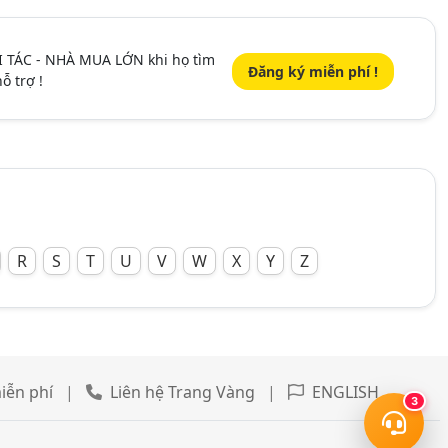
I TÁC - NHÀ MUA LỚN khi họ tìm
Đăng ký miễn phí !
ỗ trợ !
R
S
T
U
V
W
X
Y
Z
iễn phí
|
Liên hệ Trang Vàng
|
ENGLISH
3