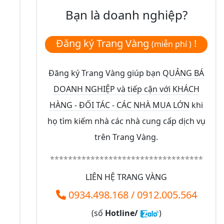
Bạn là doanh nghiệp?
Đăng ký Trang Vàng
!
(miễn phí )
Đăng ký Trang Vàng giúp bạn
QUẢNG BÁ
DOANH NGHIỆP và tiếp cận với KHÁCH
HÀNG - ĐỐI TÁC - CÁC NHÀ MUA LỚN
khi
họ tìm kiếm nhà các nhà cung cấp dịch vụ
trên Trang Vàng.
**********************************
LIÊN HỆ TRANG VÀNG
0934.498.168
/
0912.005.564
(số
Hotline/
)