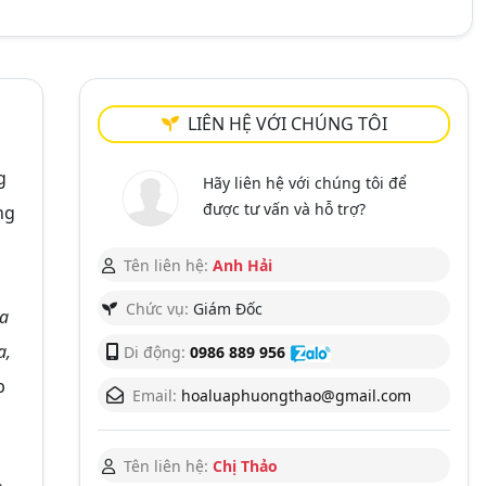
LIÊN HỆ VỚI CHÚNG TÔI
g
Hãy liên hệ với chúng tôi để
được tư vấn và hỗ trợ?
ng
Tên liên hệ:
Anh Hải
Chức vụ:
Giám Đốc
oa
a,
Di động:
0986 889 956
p
Email:
hoaluaphuongthao@gmail.com
Tên liên hệ:
Chị Thảo