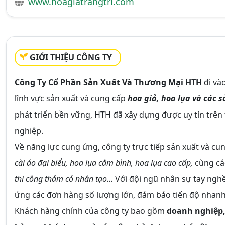
www.hoagiatrangtri.com
GIỚI THIỆU CÔNG TY
Công Ty Cổ Phần Sản Xuất Và Thương Mại HTH
đi và
lĩnh vực sản xuất và cung cấp
hoa giả, hoa lụa và các 
phát triển bền vững, HTH đã xây dựng được uy tín trên
nghiệp.
Về năng lực cung ứng, công ty trực tiếp sản xuất và 
cài áo đại biểu, hoa lụa cắm bình, hoa lụa cao cấp,
cùng cá
thi công thảm cỏ nhân tạo…
Với đội ngũ nhân sự tay ngh
ứng các đơn hàng số lượng lớn, đảm bảo tiến độ nhanh
Khách hàng chính của công ty bao gồm
doanh nghiệp,