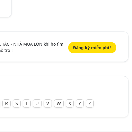
I TÁC - NHÀ MUA LỚN khi họ tìm
Đăng ký miễn phí !
ỗ trợ !
R
S
T
U
V
W
X
Y
Z