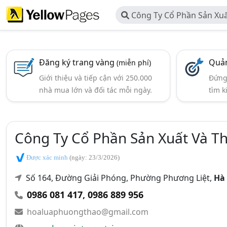
Công Ty Cổ Phần Sản Xu
HTH
Đăng ký trang vàng
Quản
(miễn phí)
Giới thiệu và tiếp cận với 250.000
Đứng 
nhà mua lớn và đối tác mỗi ngày.
tìm k
Công Ty Cổ Phần Sản Xuất Và 
Được xác minh
(ngày: 23/3/2026)
Số 164, Đường Giải Phóng, Phường Phương Liệt,
Hà
0986 081 417
,
0986 889 956
hoaluaphuongthao@gmail.com