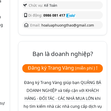
à
Chức vụ:
Kế Toán
Di động:
0986 081 417
n
ng
Email:
hoaluaphuongthao@gmail.com
Bạn là doanh nghiệp?
Đăng ký Trang Vàng
!
(miễn phí )
Đăng ký Trang Vàng giúp bạn
QUẢNG BÁ
DOANH NGHIỆP và tiếp cận với KHÁCH
HÀNG - ĐỐI TÁC - CÁC NHÀ MUA LỚN
khi
 sự
họ tìm kiếm nhà các nhà cung cấp dịch vụ