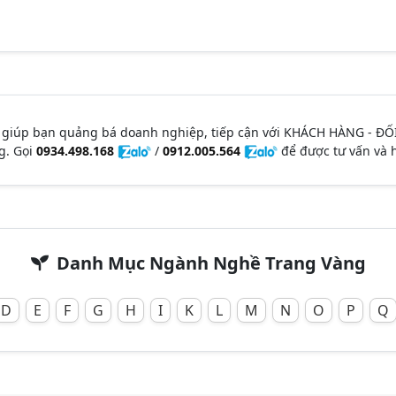
 giúp bạn quảng bá doanh nghiệp, tiếp cận với KHÁCH HÀNG - ĐỐ
g. Gọi
0934.498.168
/
0912.005.564
để được tư vấn và h
Danh Mục Ngành Nghề Trang Vàng
D
E
F
G
H
I
K
L
M
N
O
P
Q