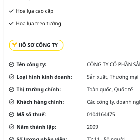
Hoa lụa cao cấp
Hoa lụa treo tường
HỒ SƠ CÔNG TY
Tên công ty:
CÔNG TY CỔ PHẦN SẢ
Loại hình kinh doanh:
Sản xuất, Thương mại
Thị trường chính:
Toàn quốc, Quốc tế
Khách hàng chính:
Các công ty, doanh ngh
Mã số thuế:
0104164475
Năm thành lập:
2009
Số lượng nhân viên:
Từ 11 - 50 người